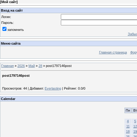
[
Мой сайт
]
Вход на сайт
Логин:
Пароль:
запомнить
Забыл
Меню сайта
Главная страница
Фор
Главная
»
2026
»
Май
»
28
» post1797146post
post1797146post
Просмотров
:
44
|
Добавил
:
Everlasting
|
Рейтинг
:
0.0
/
0
Calendar
Пн
Вт
4
5
11
12
18
19
25
26