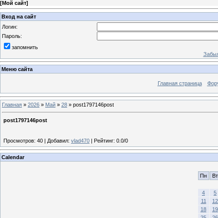
[
Мой сайт
]
Вход на сайт
Логин:
Пароль:
запомнить
Забыл
Меню сайта
Главная страница
Фор
Главная
»
2026
»
Май
»
28
» post1797146post
post1797146post
Просмотров
:
40
|
Добавил
:
vlad470
|
Рейтинг
:
0.0
/
0
Calendar
Пн
Вт
4
5
11
12
18
19
25
26