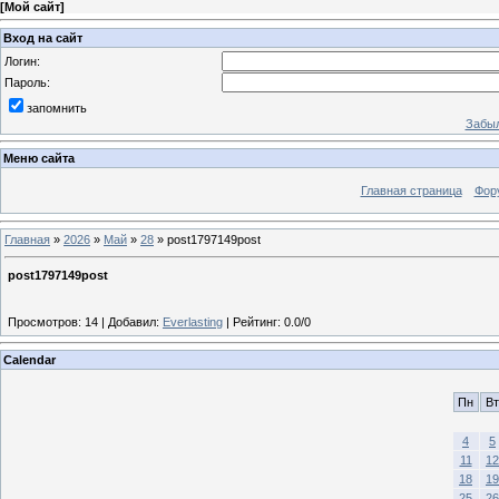
[
Мой сайт
]
Вход на сайт
Логин:
Пароль:
запомнить
Забыл
Меню сайта
Главная страница
Фор
Главная
»
2026
»
Май
»
28
» post1797149post
post1797149post
Просмотров
:
14
|
Добавил
:
Everlasting
|
Рейтинг
:
0.0
/
0
Calendar
Пн
Вт
4
5
11
12
18
19
25
26