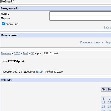
[
Мой сайт
]
Вход на сайт
Логин:
Пароль:
запомнить
Забыл
Меню сайта
Главная страница
Фор
Главная
»
2026
»
Май
»
30
» post1797151post
post1797151post
Просмотров
:
23
|
Добавил
:
Штык
|
Рейтинг
:
0.0
/
0
Calendar
Пн
Вт
4
5
11
12
18
19
25
26