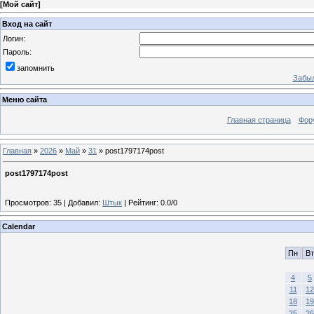
[
Мой сайт
]
Вход на сайт
Логин:
Пароль:
запомнить
Забыл
Меню сайта
Главная страница
Фор
Главная
»
2026
»
Май
»
31
» post1797174post
post1797174post
Просмотров
:
35
|
Добавил
:
Штык
|
Рейтинг
:
0.0
/
0
Calendar
Пн
Вт
4
5
11
12
18
19
25
26