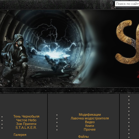
Модификации
Тень Чернобыля
Лавочка модостроителя
Чистое Небо
Видео
Зов Припяти
Книги
S.T.A.L.K.E.R.
Прочее
Галерея
Файлы