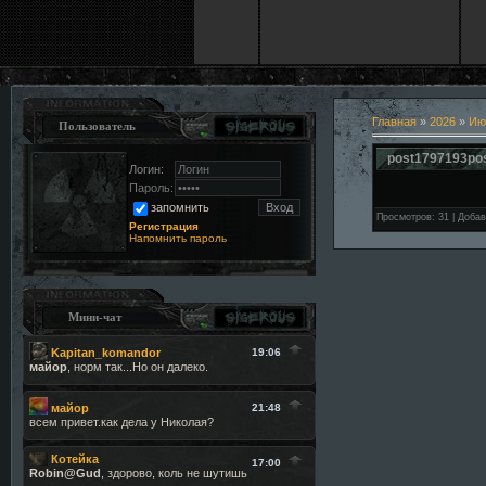
Главная
»
2026
»
Ию
Пользователь
post1797193po
Логин:
Пароль:
запомнить
Просмотров
:
31
|
Добав
Регистрация
Напомнить пароль
Мини-чат