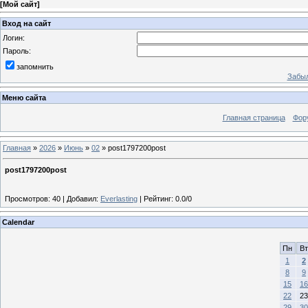
[
Мой сайт
]
Вход на сайт
Логин:
Пароль:
запомнить
Забыл
Меню сайта
Главная страница
Фор
Главная
»
2026
»
Июнь
»
02
» post1797200post
post1797200post
Просмотров
:
40
|
Добавил
:
Everlasting
|
Рейтинг
:
0.0
/
0
Calendar
Пн
Вт
1
2
8
9
15
16
22
23
29
30