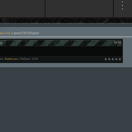
нь
»
01
» post1797201post
st
22:49
ил
:
Kontro-zzz
|
Рейтинг
:
0.0
/
0