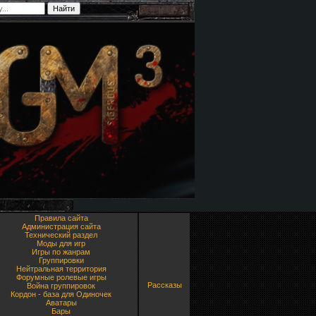
Правила сайта
Администрация сайта
Технический раздел
Моды для игр
Игры по жанрам
Группировки
Нейтральная территория
Форумные ролевые игры
Рассказы
Война группировок
Кордон - база для Одиночек
Аватары
Бары