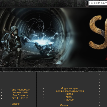
Модификации
Тень Чернобыля
Лавочка модостроителя
Чистое Небо
Видео
Зов Припяти
Книги
S.T.A.L.K.E.R.
Прочее
Галерея
Файлы