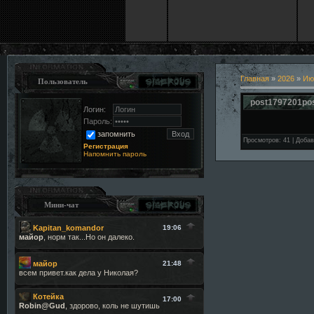
Главная
»
2026
»
Ию
Пользователь
post1797201po
Логин:
Пароль:
запомнить
Просмотров
:
41
|
Добав
Регистрация
Напомнить пароль
Мини-чат