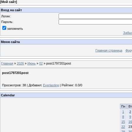
[
Мой сайт
]
Вход на сайт
Логин:
Пароль:
запомнить
Забыл
Меню сайта
Главная страница
Фор
Главная
»
2026
»
Июнь
»
02
» post1797201post
post1797201post
Просмотров
:
38
|
Добавил
:
Everlasting
|
Рейтинг
:
0.0
/
0
Calendar
Пн
Вт
1
2
8
9
15
16
22
23
29
30