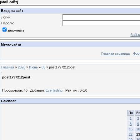
[
Мой сайт
]
Вход на сайт
Логин:
Пароль:
запомнить
Забыл
Меню сайта
Главная страница
Фор
Главная
»
2026
»
Июнь
»
03
» post1797212post
post1797212post
Просмотров
:
46
|
Добавил
:
Everlasting
|
Рейтинг
:
0.0
/
0
Calendar
Пн
Вт
1
2
8
9
15
16
22
23
29
30