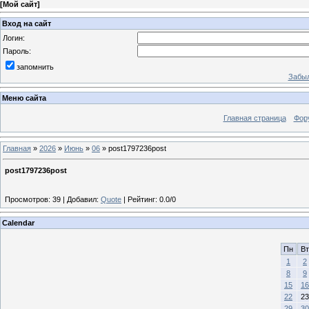
[
Мой сайт
]
Вход на сайт
Логин:
Пароль:
запомнить
Забыл
Меню сайта
Главная страница
Фор
Главная
»
2026
»
Июнь
»
06
» post1797236post
post1797236post
Просмотров
:
39
|
Добавил
:
Quote
|
Рейтинг
:
0.0
/
0
Calendar
Пн
Вт
1
2
8
9
15
16
22
23
29
30