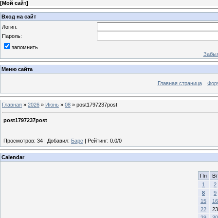
[
Мой сайт
]
Вход на сайт
Логин:
Пароль:
запомнить
Забыл
Меню сайта
Главная страница
Фор
Главная
»
2026
»
Июнь
»
08
» post1797237post
post1797237post
Просмотров
:
34
|
Добавил
:
Барс
|
Рейтинг
:
0.0
/
0
Calendar
Пн
Вт
1
2
8
9
15
16
22
23
29
30