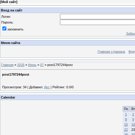
[
Мой сайт
]
Вход на сайт
Логин:
Пароль:
запомнить
Забыл
Меню сайта
Главная страница
Фор
Главная
»
2026
»
Июнь
»
07
» post1797244post
post1797244post
Просмотров
:
34
|
Добавил
:
Дес
|
Рейтинг
:
0.0
/
0
Calendar
Пн
Вт
1
2
8
9
15
16
22
23
29
30