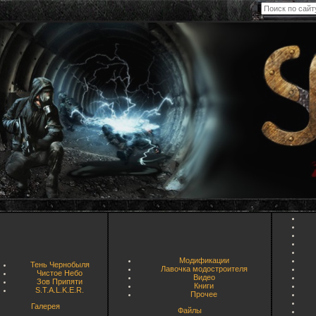
Модификации
Тень Чернобыля
Лавочка модостроителя
Чистое Небо
Видео
Зов Припяти
Книги
S.T.A.L.K.E.R.
Прочее
Галерея
Файлы