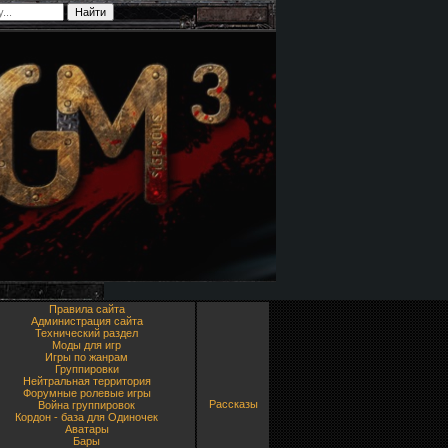
Правила сайта
Администрация сайта
Технический раздел
Моды для игр
Игры по жанрам
Группировки
Нейтральная территория
Форумные ролевые игры
Рассказы
Война группировок
Кордон - база для Одиночек
Аватары
Бары