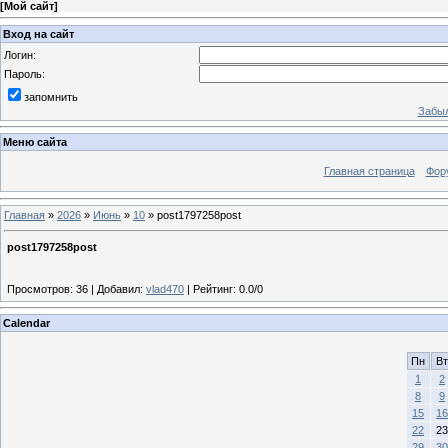
[
Мой сайт
]
Вход на сайт
Логин:
Пароль:
запомнить
Забыл
Меню сайта
Главная страница
Фор
Главная
»
2026
»
Июнь
»
10
» post1797258post
post1797258post
Просмотров
:
36
|
Добавил
:
vlad470
|
Рейтинг
:
0.0
/
0
Calendar
Пн
Вт
1
2
8
9
15
16
22
23
29
30