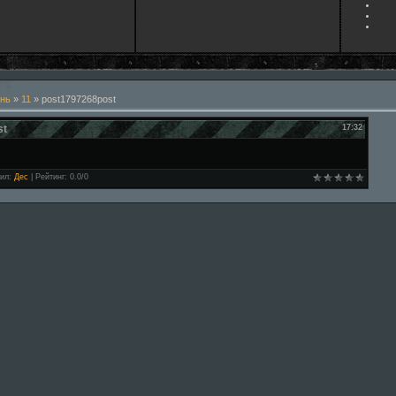
нь
»
11
» post1797268post
st
17:32
ил
:
Дес
|
Рейтинг
:
0.0
/
0