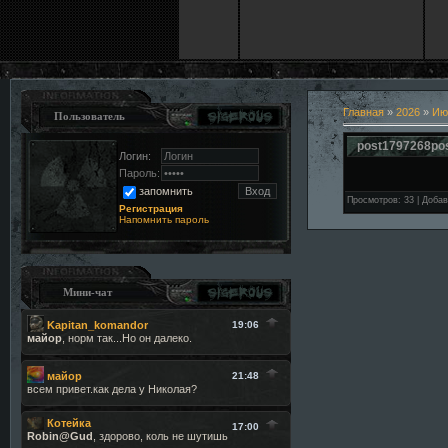
Главная
»
2026
»
Ию
Пользователь
post1797268po
Логин:
Пароль:
запомнить
Просмотров
:
33
|
Добав
Регистрация
Напомнить пароль
Мини-чат