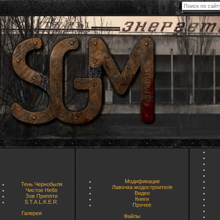
Модификации
Тень Чернобыля
Лавочка модостроителя
Чистое Небо
Видео
Зов Припяти
Книги
S.T.A.L.K.E.R.
Прочее
Галерея
Файлы