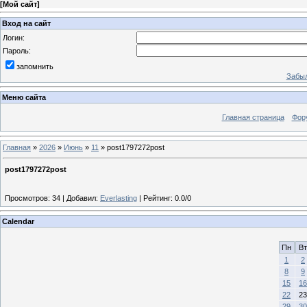
[
Мой сайт
]
Вход на сайт
Логин:
Пароль:
запомнить
Забыл
Меню сайта
Главная страница
Фор
Главная
»
2026
»
Июнь
»
11
» post1797272post
post1797272post
Просмотров
:
34
|
Добавил
:
Everlasting
|
Рейтинг
:
0.0
/
0
Calendar
Пн
Вт
1
2
8
9
15
16
22
23
29
30