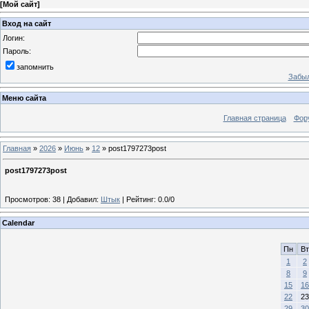
[
Мой сайт
]
Вход на сайт
Логин:
Пароль:
запомнить
Забыл
Меню сайта
Главная страница
Фор
Главная
»
2026
»
Июнь
»
12
» post1797273post
post1797273post
Просмотров
:
38
|
Добавил
:
Штык
|
Рейтинг
:
0.0
/
0
Calendar
Пн
Вт
1
2
8
9
15
16
22
23
29
30