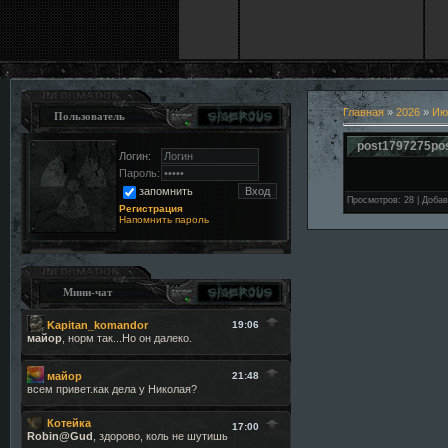
Главная
»
2026
»
Ию
Пользователь
post1797275po
Логин:
Пароль:
запомнить
Просмотров
:
28
|
Добав
Регистрация
Напомнить пароль
Мини-чат