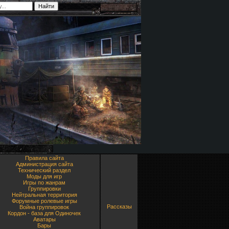
Правила сайта
Администрация сайта
Технический раздел
Моды для игр
Игры по жанрам
Группировки
Нейтральная территория
Форумные ролевые игры
Рассказы
Война группировок
Кордон - база для Одиночек
Аватары
Бары