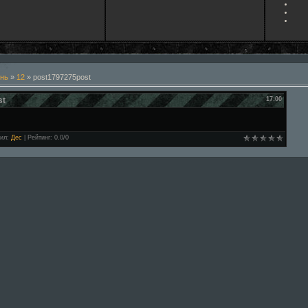
нь
»
12
» post1797275post
st
17:00
ил
:
Дес
|
Рейтинг
:
0.0
/
0