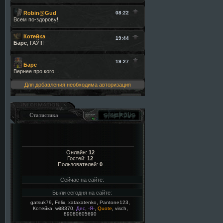
Для добавления необходима авторизация
Статистика
Онлайн:
12
Гостей:
12
Пользователей:
0
Сейчас на сайте:
Были сегодня на сайте:
,
,
,
,
gatsuk79
Felix
xataxatenko
Pantone123
,
,
,
,
,
,
Котейка
wit8370
Дес
-Я-
Quote
visch
89080605690