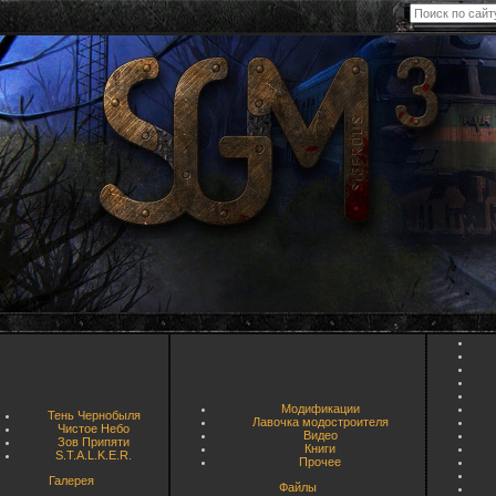
Модификации
Тень Чернобыля
Лавочка модостроителя
Чистое Небо
Видео
Зов Припяти
Книги
S.T.A.L.K.E.R.
Прочее
Галерея
Файлы