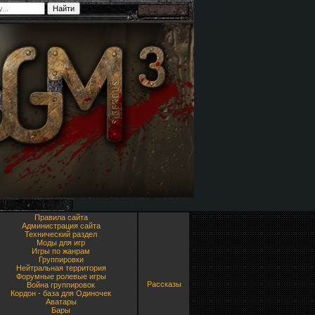
Правила сайта
Администрация сайта
Технический раздел
Моды для игр
Игры по жанрам
Группировки
Нейтральная территория
Форумные ролевые игры
Рассказы
Война группировок
Кордон - база для Одиночек
Аватары
Бары