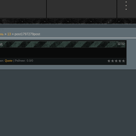
нь
»
13
» post1797279post
st
12:52
ил
:
Quote
|
Рейтинг
:
0.0
/
0