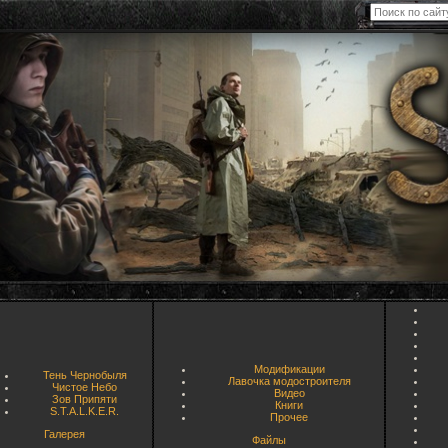
Модификации
Тень Чернобыля
Лавочка модостроителя
Чистое Небо
Видео
Зов Припяти
Книги
S.T.A.L.K.E.R.
Прочее
Галерея
Файлы