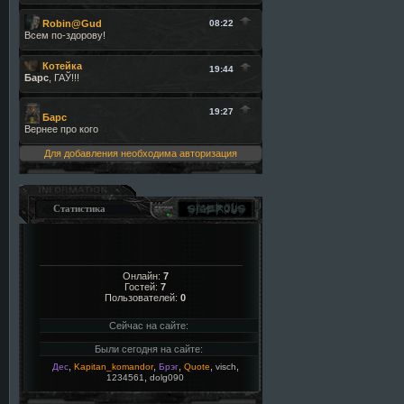
Для добавления необходима авторизация
Статистика
Онлайн:
7
Гостей:
7
Пользователей:
0
Сейчас на сайте:
Были сегодня на сайте:
,
,
,
,
,
Дес
Kapitan_komandor
Брэг
Quote
visch
,
1234561
dolg090