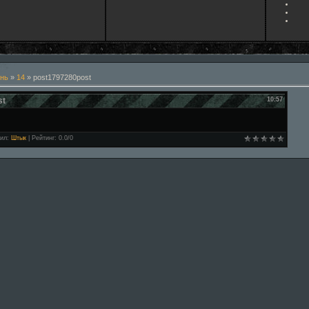
нь
»
14
» post1797280post
st
10:57
ил
:
Штык
|
Рейтинг
:
0.0
/
0