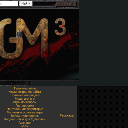
Правила сайта
Администрация сайта
Технический раздел
Моды для игр
Игры по жанрам
Группировки
Нейтральная территория
Форумные ролевые игры
Рассказы
Война группировок
Кордон - база для Одиночек
Аватары
Бары