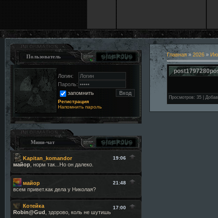
Главная
»
2026
»
Ию
Пользователь
post1797280po
Логин:
Пароль:
запомнить
Просмотров
:
35
|
Добав
Регистрация
Напомнить пароль
Мини-чат