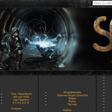
Модификации
Тень Чернобыля
Лавочка модостроителя
Чистое Небо
Видео
Зов Припяти
Книги
S.T.A.L.K.E.R.
Прочее
Галерея
Файлы