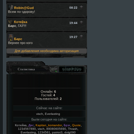
Для добавления необходима авторизация
Статистика
Онлайн:
6
Гостей:
4
Пользователей:
2
Сейчас на сайте:
,
visch
Everlasting
Были сегодня на сайте:
,
,
,
,
,
Котейка
Дес
Kapitan_komandor
Брэг
Quote
,
,
,
,
1234567890
visch
89080605690
Thrash
,
,
,
Everlasting
1234561
patriot3
dolg090