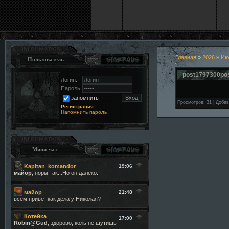
Главная
»
2026
»
Ию
Пользователь
post1797300po
Логин:
Пароль:
запомнить
Просмотров
:
31
|
Добав
Регистрация
Напомнить пароль
Мини-чат