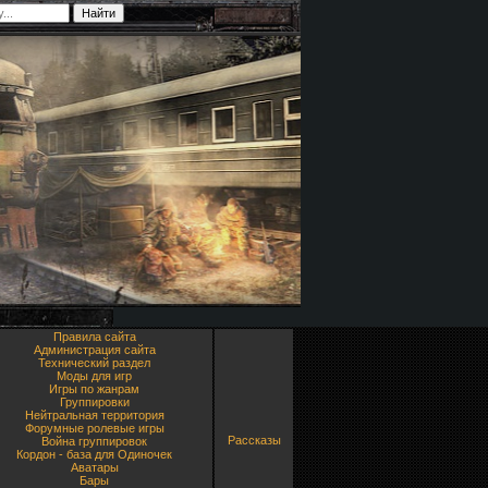
Правила сайта
Администрация сайта
Технический раздел
Моды для игр
Игры по жанрам
Группировки
Нейтральная территория
Форумные ролевые игры
Рассказы
Война группировок
Кордон - база для Одиночек
Аватары
Бары