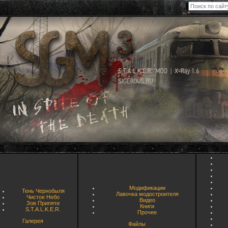
Модификации
Тень Чернобыля
Лавочка модостроителя
Чистое Небо
Видео
Зов Припяти
Книги
S.T.A.L.K.E.R.
Прочее
Галерея
Файлы