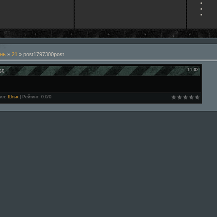
нь
»
21
» post1797300post
st
11:02
ил
:
Штык
|
Рейтинг
:
0.0
/
0