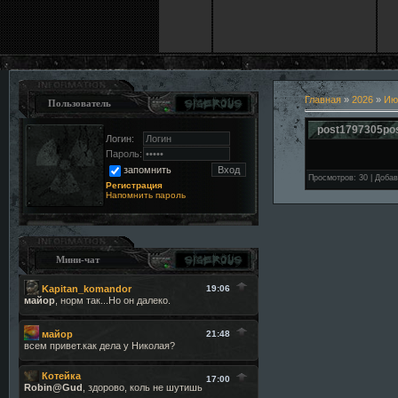
Главная
»
2026
»
Ию
Пользователь
post1797305po
Логин:
Пароль:
запомнить
Просмотров
:
30
|
Добав
Регистрация
Напомнить пароль
Мини-чат