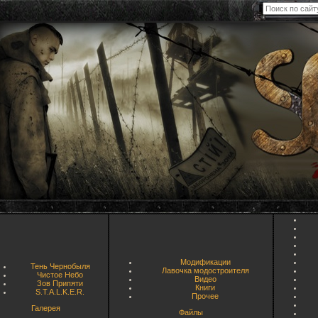
Модификации
Тень Чернобыля
Лавочка модостроителя
Чистое Небо
Видео
Зов Припяти
Книги
S.T.A.L.K.E.R.
Прочее
Галерея
Файлы