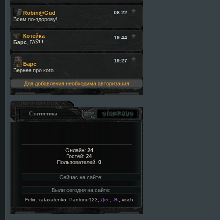
Для добавления необходима авторизация
Статистика
Онлайн:
24
Гостей:
24
Пользователей:
0
Сейчас на сайте:
Были сегодня на сайте:
,
,
,
,
,
Felix
xataxatenko
Pantone123
Дес
-Я-
visch