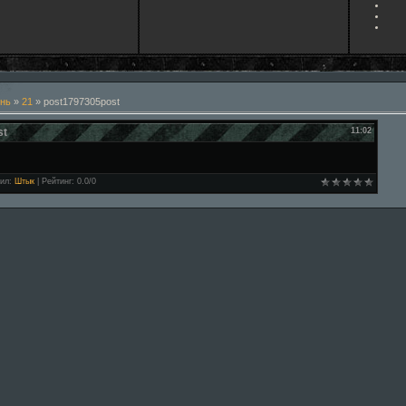
нь
»
21
» post1797305post
st
11:02
ил
:
Штык
|
Рейтинг
:
0.0
/
0