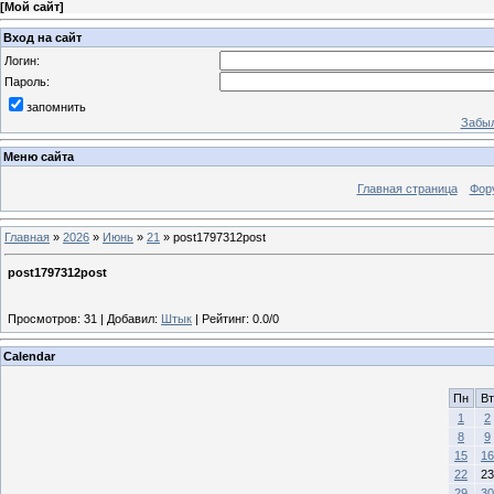
[
Мой сайт
]
Вход на сайт
Логин:
Пароль:
запомнить
Забыл
Меню сайта
Главная страница
Фор
Главная
»
2026
»
Июнь
»
21
» post1797312post
post1797312post
Просмотров
:
31
|
Добавил
:
Штык
|
Рейтинг
:
0.0
/
0
Calendar
Пн
Вт
1
2
8
9
15
16
22
23
29
30