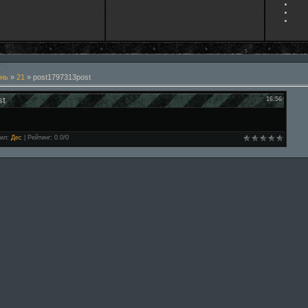
нь
»
21
» post1797313post
st
16:56
ил
:
Дес
|
Рейтинг
:
0.0
/
0