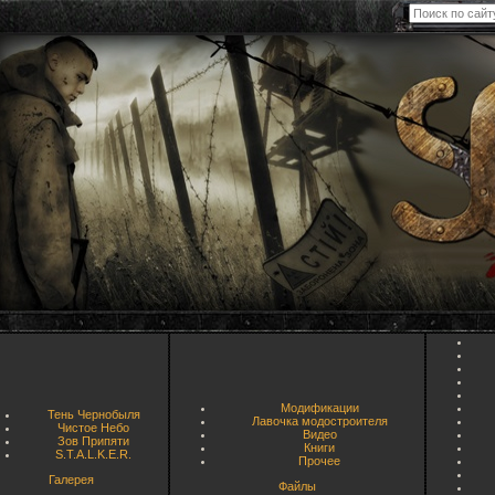
Модификации
Тень Чернобыля
Лавочка модостроителя
Чистое Небо
Видео
Зов Припяти
Книги
S.T.A.L.K.E.R.
Прочее
Галерея
Файлы