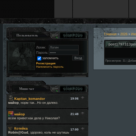
Главная
»
2026
»
Ию
Пользователь
post1797313po
Логин:
Пароль:
запомнить
Просмотров
:
31
|
Добав
Регистрация
Напомнить пароль
Мини-чат