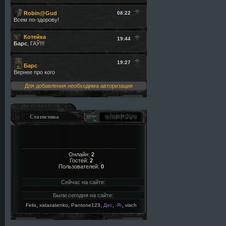
Для добавления необходима авторизация
Статистика
Онлайн:
2
Гостей:
2
Пользователей:
0
Сейчас на сайте:
Были сегодня на сайте:
,
,
,
,
,
Felix
xataxatenko
Pantone123
Дес
-Я-
visch