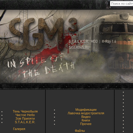
Модификации
Тень Чернобыля
Лавочка модостроителя
Чистое Небо
Видео
Зов Припяти
Книги
S.T.A.L.K.E.R.
Прочее
Галерея
Файлы