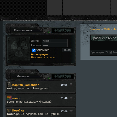
Главная
»
2026
»
Ию
Пользователь
post1797322po
Логин:
Пароль:
запомнить
Просмотров
:
29
|
Добав
Регистрация
Напомнить пароль
Мини-чат