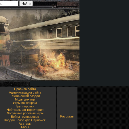
Правила сайта
Администрация сайта
Технический раздел
Моды для игр
Игры по жанрам
Группировки
Нейтральная территория
Форумные ролевые игры
Рассказы
Война группировок
Кордон - база для Одиночек
Аватары
Бары