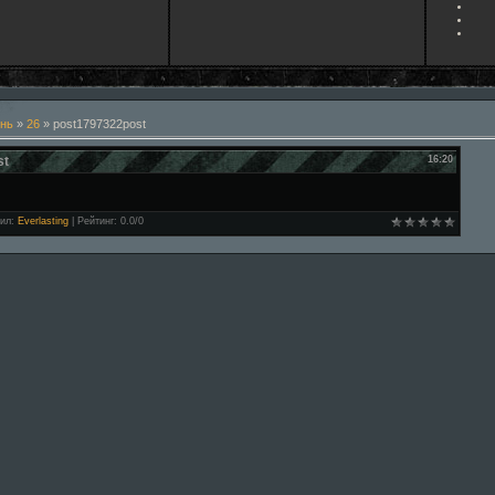
нь
»
26
» post1797322post
st
16:20
ил
:
Everlasting
|
Рейтинг
:
0.0
/
0