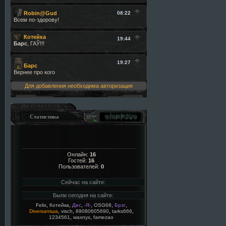
Для добавления необходима авторизация
Статистика
Онлайн:
16
Гостей:
16
Пользователей:
0
Сейчас на сайте:
Были сегодня на сайте:
,
,
,
,
,
,
Felix
Котейка
Дес
-Я-
OSG68
Брэг
,
,
,
,
Diversantша
visch
89080605690
tarks666
,
,
1234561
waxnyx
famezao