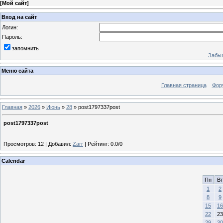
[
Мой сайт
]
Вход на сайт
Логин:
Пароль:
запомнить
Забыл
Меню сайта
Главная страница
Фор
Главная
»
2026
»
Июнь
»
28
» post1797337post
post1797337post
Просмотров
:
12
|
Добавил
:
Zarr
|
Рейтинг
:
0.0
/
0
Calendar
Пн
Вт
1
2
8
9
15
16
22
23
29
30