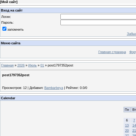
[
Мой сайт
]
Вход на сайт
Логин:
Пароль:
запомнить
Забыл
Меню сайта
Главная страница
Фор
Главная
»
2026
»
Июль
»
01
» post1797352post
post1797352post
Просмотров
:
12
|
Добавил
:
Bambarbeya
|
Рейтинг
:
0.0
/
0
Calendar
Пн
Вт
6
7
13
14
20
21
27
28