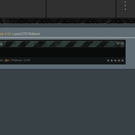
ль
»
02
» post1797354post
st
07:39
ил
:
Дес
|
Рейтинг
:
0.0
/
0