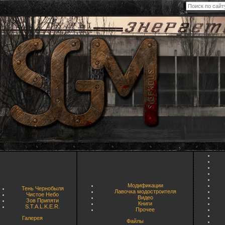
Модификации
Тень Чернобыля
Лавочка модостроителя
Чистое Небо
Видео
Зов Припяти
Книги
S.T.A.L.K.E.R.
Прочее
Галерея
Файлы