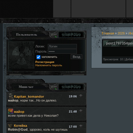
Главная
»
2026
»
Ию
Пользователь
post1797354po
Логин:
Пароль:
запомнить
Просмотров
:
10
|
Добав
Регистрация
Напомнить пароль
Мини-чат