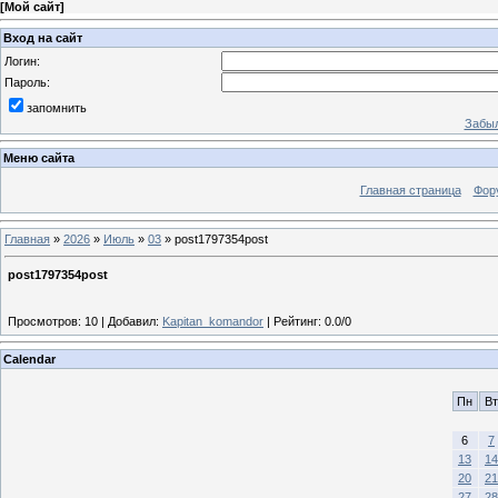
[
Мой сайт
]
Вход на сайт
Логин:
Пароль:
запомнить
Забыл
Меню сайта
Главная страница
Фор
Главная
»
2026
»
Июль
»
03
» post1797354post
post1797354post
Просмотров
:
10
|
Добавил
:
Kapitan_komandor
|
Рейтинг
:
0.0
/
0
Calendar
Пн
Вт
6
7
13
14
20
21
27
28