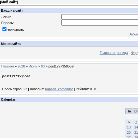
[
Мой сайт
]
Вход на сайт
Логин:
Пароль:
запомнить
Забыл
Меню сайта
Главная страница
Фор
Главная
»
2026
»
Июль
»
03
» post1797358post
post1797358post
Просмотров
:
22
|
Добавил
:
Kapitan_komandor
|
Рейтинг
:
0.0
/
0
Calendar
Пн
Вт
6
7
13
14
20
21
27
28