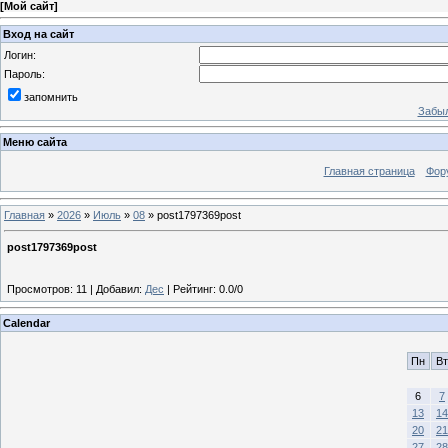
[
Мой сайт
]
Вход на сайт
Логин:
Пароль:
запомнить
Забыл
Меню сайта
Главная страница
Фор
Главная
»
2026
»
Июль
»
08
» post1797369post
post1797369post
Просмотров
:
11
|
Добавил
:
Дес
|
Рейтинг
:
0.0
/
0
Calendar
Пн
Вт
6
7
13
14
20
21
27
28