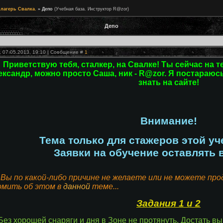
лагерь Свалка.
»
Депо
(Учебная база. Инструктор R@zor)
Депо
, 07.05.2013, 19:10 | Сообщение #
1
Приветствую тебя, сталкер, на Свалке! Ты сейчас на 
ксандр, можно просто Саша, ник - R@zor. Я постараюсь
знать на сайте!
Внимание!
Тема только для стажеров этой у
Заявки на обучение оставлять 
 Вы по какой-либо причине не желаете или не можете про
омить об этом в
данной
теме...
Задания 1 и 2
Без хорошей снаряги и дня в Зоне не протянуть. Достать вы