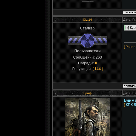
ОЦ-14
Дата: Пн
Сталкер
[ Ранг в
Пользователи
Сообщений:
263
Награды:
0
Репутация:
[
144
]
Гриф
Дата: Вт
Внима
[
КПК 