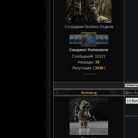
Сотрудник Особого Отдела
Синдикат Наёмников
Сообщений:
10127
Награды:
38
Репутация:
[
3096
]
drumaturg
Дата: Вс