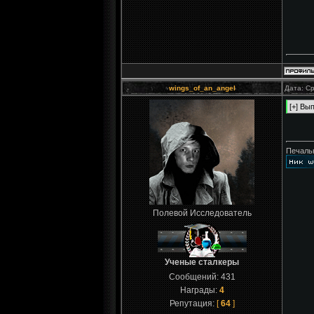
wings_of_an_angel
Дата: Ср
Печаль
Полевой Исследователь
Ученые сталкеры
Сообщений:
431
Награды:
4
Репутация:
[
64
]