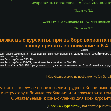
исправлять положение... А пока что налета
[
Задание №1
]
Для тех кто успешно выполнил первое
[
Задание №2
]
важаемые курсанты, при выборе варианта н
прошу принять во внимание п.6.4.
Цитата
ен только один вариант подписи, из нижеперечисленных. Допустимые на сайте форма
лее 6 строк текста;
олее 3-х юзербаров 350х20;
олее 2-x юзербара 368х72; - не более 3-х юзербоксов 50х125.
олее 1 гигабара 384х150 (при условии, что у вас есть не меньше 10 сообщений на фору
[ Как убрать ссылку из изображение (от Serg
урсанты, в случае возникновения трудностей при выпо
инструктору в Личные сообщения или просмотрите те
Обязательными к ознакомлению для всех курсант
[
Просьба к курсантам
(
Этот текст скрыт от 