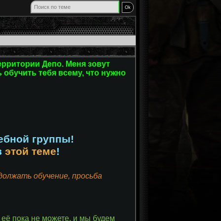
территории Депо. Меня зовут
 обучить тебя всему, что нужно
чебной группы!
в
этой теме
!
должать обучение, просьба
 её пока не можете, и мы будем