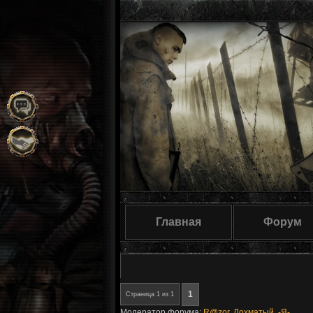
Главная
Форум
1
Страница
1
из
1
Модератор форума:
R@zor
,
Лохматый
,
-Я-