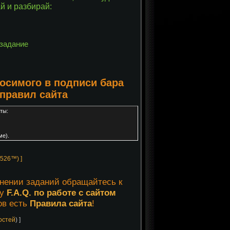
й и разбирай:
 задание
осимого в подписи бара
 правил сайта
ты:
ме).
2526™) ]
лнении заданий обращайтесь к
му
F.A.Q. по работе с сайтом
ов есть
Правила сайта
!
гостей
) ]