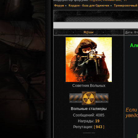
Форум
»
Кордон - база для Одиночек
»
Тренировочный 
R@zor
Дата: Вт
Але
Советник Вольных
Вольные сталкеры
Если
увед
Сообщений:
4085
Награды:
19
Репутация:
[
943
]