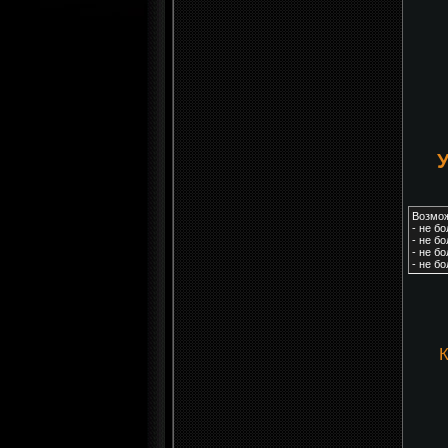
У
Возмож
- не бо
- не б
- не б
- не б
К