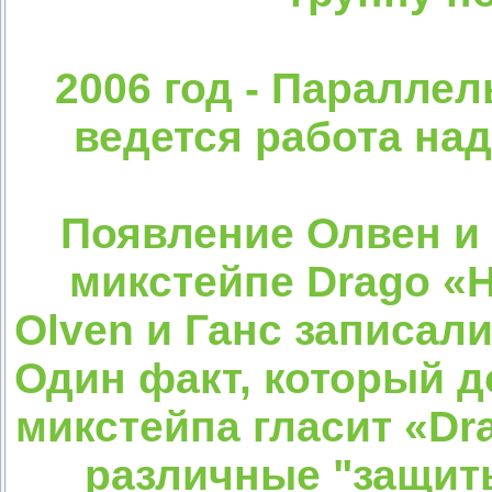
2006 год - Паралле
ведется работа на
Появление Олвен и 
микстейпе Drago «Н
Olven и Ганс записал
Один факт, который д
микстейпа гласит «Dra
различные "защит