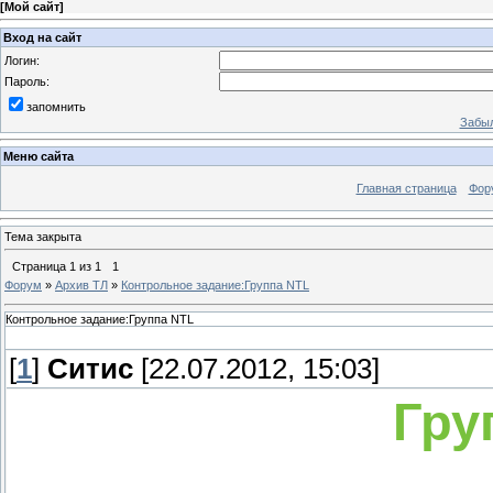
[
Мой сайт
]
Вход на сайт
Логин:
Пароль:
запомнить
Забыл
Меню сайта
Главная страница
Фор
Тема закрыта
Страница
1
из
1
1
Форум
»
Архив ТЛ
»
Контрольное задание:Группа NTL
Контрольное задание:Группа NTL
[
1
]
Ситис
[22.07.2012, 15:03]
Гру