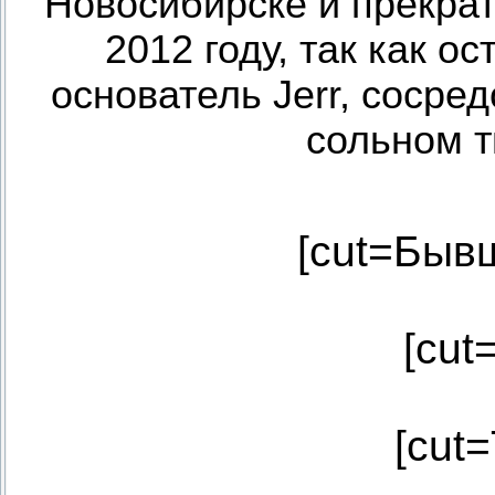
Новосибирске и прекра
2012 году, так как ос
основатель Jerr, сосре
сольном тв
[cut=Быв
[cut
[cut=