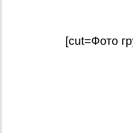
[cut=Фото г