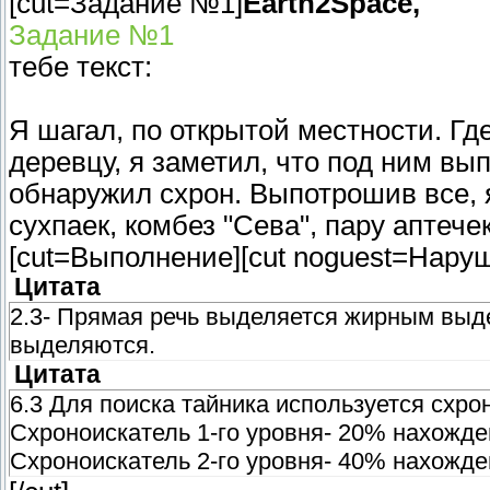
[cut=Задание №1]
Earth2Space,
Задание №1
тебе текст:
Я шагал, по открытой местности. Г
деревцу, я заметил, что под ним вы
обнаружил схрон. Выпотрошив все, я
сухпаек, комбез "Сева", пару аптечек
[cut=Выполнение][cut noguest=Наруш
Цитата
2.3- Прямая речь выделяется жирным выд
выделяются.
Цитата
6.3 Для поиска тайника используется схро
Схроноискатель 1-го уровня- 20% нахожде
Схроноискатель 2-го уровня- 40% нахожде