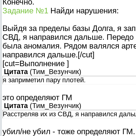
Конечно.
Задание №1
Найди нарушения:
Выйдя за пределы базы Долга, я зап
СВД, я направился дальше. Передо 
была аномалия. Рядом валялся артеф
направился дальше.[/cut]
[cut=Выполнение ]
Цитата
(
Тим_Везунчик
)
я заприметил пару плотей.
это определяют ГМ
Цитата
(
Тим_Везунчик
)
Расстреляв их из СВД, я направился даль
убил/не убил - тоже определяют ГМ.