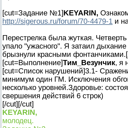
[cut=Задание №1]
KEYARIN,
Ознаком
http://sigerous.ru/forum/70-4479-1
и н
Перестрелка была жуткая. Четверть
упало "ужасного". Я затаил дыхание
брызнули красными фонтанчиками.[/
[cut=Выполнение]
Тим_Везунчик
, я
[cut=Список нарушений]3.1- Сражен
минимум один ГМ. Исключения обгов
несколько уровней.Здоровье: состо
свершения действий 6 строк)
[/cut][/cut]
KEYARIN,
молодец.