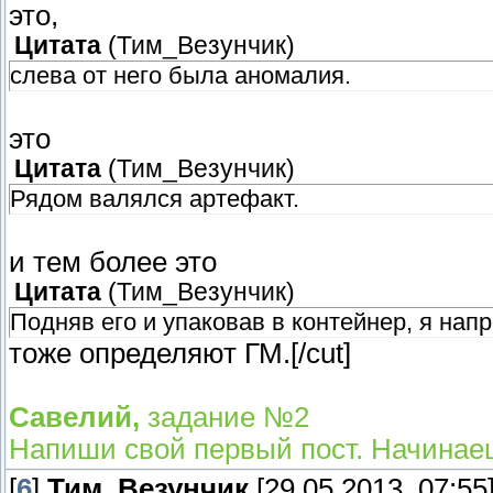
это,
Цитата
(
Тим_Везунчик
)
слева от него была аномалия.
это
Цитата
(
Тим_Везунчик
)
Рядом валялся артефакт.
и тем более это
Цитата
(
Тим_Везунчик
)
Подняв его и упаковав в контейнер, я нап
тоже определяют ГМ.[/cut]
Савелий,
задание №2
Напиши свой первый пост. Начинае
[
6
]
Тим_Везунчик
[29.05.2013, 07:55