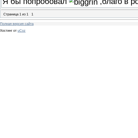
Я бы попробовал
,благо в р
Страница
1
из
1
1
Полная версия сайта
Хостинг от
uCoz