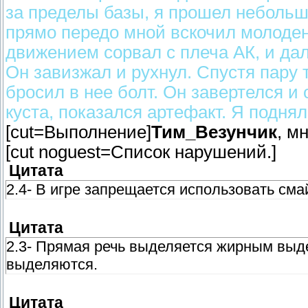
за пределы базы, я прошел небольш
прямо передо мной вскочил молоде
движением сорвал с плеча АК, и дал
Он завизжал и рухнул. Спустя пару 
бросил в нее болт. Он завертелся и 
куста, показался артефакт. Я поднял
[cut=Выполнение]
Тим_Везунчик
, м
[cut noguest=Список нарушений.]
Цитата
2.4- В игре запрещается использовать смайл
Цитата
2.3- Прямая речь выделяется жирным выд
выделяются.
Цитата