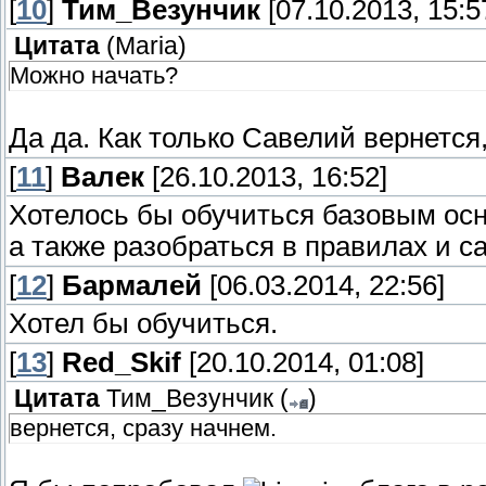
[
10
]
Тим_Везунчик
[07.10.2013, 15:5
Цитата
(
Maria
)
Можно начать?
Да да. Как только Савелий вернется,
[
11
]
Валек
[26.10.2013, 16:52]
Хотелось бы обучиться базовым осн
а также разобраться в правилах и с
[
12
]
Бармалей
[06.03.2014, 22:56]
Хотел бы обучиться.
[
13
]
Red_Skif
[20.10.2014, 01:08]
Цитата
Тим_Везунчик
(
)
вернется, сразу начнем.