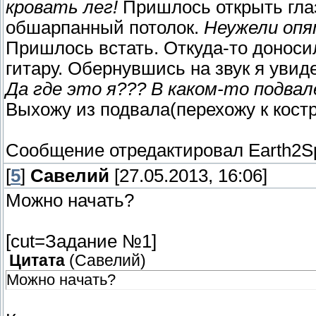
кровать лег!
Пришлось открыть глаз
обшарпанный потолок.
Неужели опя
Пришлось встать. Откуда-то доноси
гитару. Обернувшись на звук я увид
Да где это я??? В каком-то подвале
Выхожу из подвала(перехожу к костру
Сообщение отредактировал
Earth2S
[
5
]
Савелий
[27.05.2013, 16:06]
Можно начать?
[cut=Задание №1]
Цитата
(
Савелий
)
Можно начать?