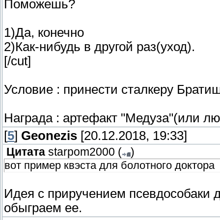
Поможешь?
1)Да, конечно
2)Как-нибудь в другой раз(уход).
[/cut]
Условие : принести сталкеру Братишк
Награда : артефакт "Медуза"(или лю
[
5
]
Geonezis
[20.12.2018, 19:33]
Цитата
starpom2000
(
)
вот пример квэста для болотного доктора
Идея с приручением псевдособаки д
обыграем ее.