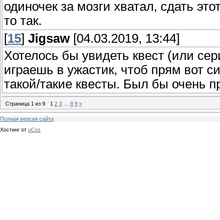
одиночек за мозги хватал, сдать это
то так.
[
15
]
Jigsaw
[04.03.2019, 13:44]
Хотелось бы увидеть квест (или сер
играешь в ужастик, чтоб прям вот с
такой/такие квесты. Был бы очень 
Страница
1
из
9
1
2
3
…
8
9
»
Полная версия сайта
Хостинг от
uCoz