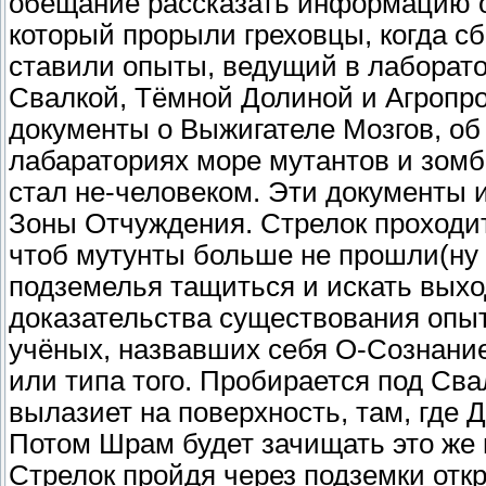
обещание рассказать информацию о
который прорыли греховцы, когда сб
ставили опыты, ведущий в лаборат
Свалкой, Тёмной Долиной и Агропр
документы о Выжигателе Мозгов, об
лабараториях море мутантов и зомби
стал не-человеком. Эти документы и
Зоны Отчуждения. Стрелок проходит
чтоб мутунты больше не прошли(ну т
подземелья тащиться и искать выхо
доказательства существования опыт
учёных, назвавших себя О-Сознание
или типа того. Пробирается под Св
вылазиет на поверхность, там, где 
Потом Шрам будет зачищать это же 
Стрелок пройдя через подземки откр