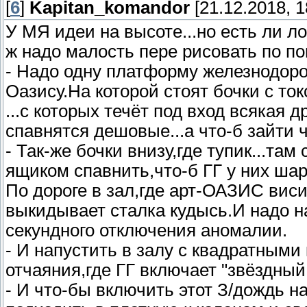
[
6
]
Kapitan_komandor
[21.12.2018, 1
У МЯ идеи на высоте...но есть ли л
ж надо малость пере рисовать по по
- Надо одну платформу железнодоро
Оазису.На которой стоят бочки с ток
...с которых течёт под вход всякая 
спавнятся дешовые...а что-б зайти ч
- Так-же бочки внизу,где тупик...та
ящиком спавнить,что-б ГГ у них шар
По дороге в зал,где арт-ОАЗИС вис
выкидывает сталка кудысь.И надо н
секундного отключения аномалии.
- И напустить в залу с квадратными
отчаяния,где ГГ включает "звёздный 
- И что-бы включить этот З/дождь н