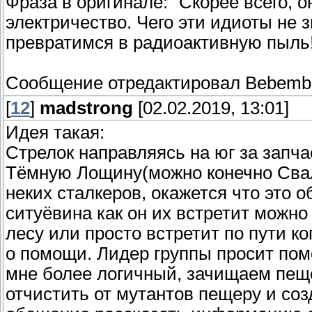
Фраза в оригинале: "Скорее всего, 
электричество. Чего эти идиоты не з
превратимся в радиоактивную пыль!
Сообщение отредактировал
Bebemb
[
12
]
madstrong
[02.02.2019, 13:01]
Идея такая:
Стрелок направляясь на юг за запч
Тёмную Лощину(можно конечно Свалк
неких сталкеров, окажется что это 
ситуёвина как он их встретит можно 
лесу или просто встретит по пути к
о помощи. Лидер группы просит пом
мне более логичный, зачищаем пеще
отчистить от мутантов пещеру и соз