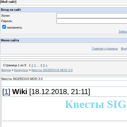
[
Мой сайт
]
Вход на сайт
Логин:
Пароль:
запомнить
Забыл
Меню сайта
Главная страница
Фор
Страница
1
из
9
1
2
3
…
8
9
»
Форум
»
Конкурсы
»
Квесты SIGEROUS MOD 3.0
Квесты SIGEROUS MOD 3.0
[
1
]
Wiki
[18.12.2018, 21:11]
Квесты SI