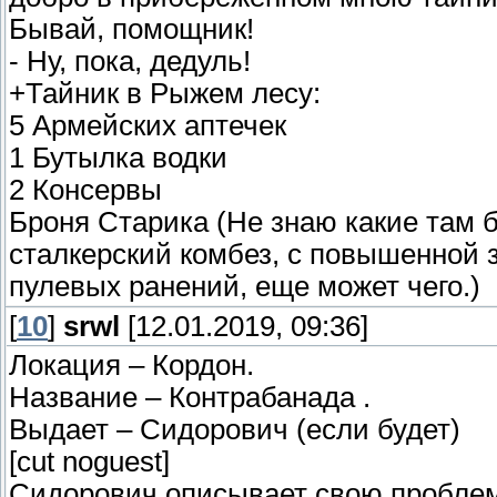
Бывай, помощник!
- Ну, пока, дедуль!
+Тайник в Рыжем лесу:
5 Армейских аптечек
1 Бутылка водки
2 Консервы
Броня Старика (Не знаю какие там б
сталкерский комбез, с повышенной 
пулевых ранений, еще может чего.)
[
10
]
srwl
[12.01.2019, 09:36]
Локация – Кордон.
Название – Контрабанада .
Выдает – Сидорович (если будет)
[cut noguest]
Сидорович описывает свою проблему