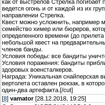
как от выстрелов Стрелка погибает 
ведется огонь и от каждой из их гру
направлении Стрелка.
Квест можно усложнить, например 
семейство химер или бюреров, кото
определенного времени (до прилета
небольшой квест на предварительны
членов банды.
Условия победы: все бандиты уничт
Условия поражения: бандиты прибли
здоровых военсталкеров.
Награда: Уникальная снайперская ви
вертолета оставлен рюкзак, в кото
один-два артефакта.[/cut]
[
8
]
vamator
[28.12.2018, 19:25]