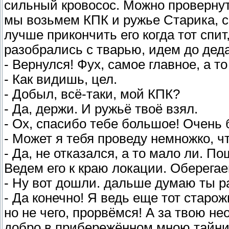
сильный кровосос. Можно провернуть,
мы возьмем КПК и ружье Старика, со
лучше прикончить его когда тот спит
разобрались с тварью, идем до деда
- Вернулся! Фух, самое главное, а т
- Как видишь, цел.
- Добыл, всё-таки, мой КПК?
- Да, держи. И ружьё твоё взял.
- Ох, спасибо тебе большое! Очень 
- Может я тебя проведу немножко, ч
- Да, не отказался, а то мало ли. П
Ведем его к краю локации. Оберегае
- Ну вот дошли. дальше думаю ты р
- Да конечно! Я ведь еще тот старо
но не чего, прорвёмся! А за твою н
добро в прибережённом мною тайник