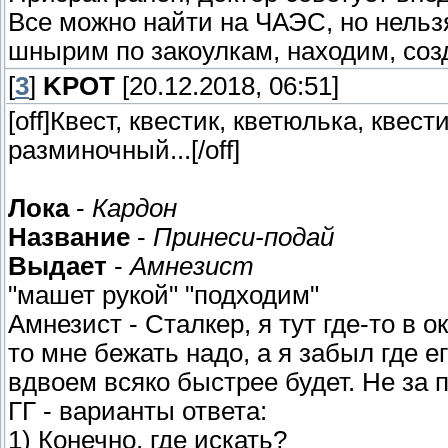
Все можно найти на ЧАЭС, но нельз
шнырим по закоулкам, находим, соз
[
3
]
KРOT
[20.12.2018, 06:51]
[off]Квест, квестик, кветюлька, кве
разминочный...[/off]
Лока
-
Кардон
Название
-
Принеси-подай
Выдает
-
Амнезист
"машет рукой" "подходим"
Амнезист - Сталкер, я тут где-то в 
то мне бежать надо, а я забыл где е
вдвоем всяко быстрее будет. Не за п
ГГ - варианты ответа:
1) Конечно, где искать?