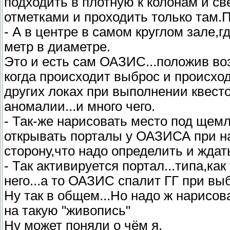
подходить в плотную к колонам и све
отметками и проходить только там.По
- А в центре в самом круглом зале,г
метр в диаметре.
Это и есть сам ОАЗИС...положив воз
когда происходит выброс и происход
других локах при выполнении квест
аномалии...и много чего.
- Так-же нарисовать место под щемлё
открывать порталы у ОАЗИСА при на
сторону,что надо определить и ждат
- Так активируется портал...типа,как
него...а то ОАЗИС спалит ГГ при вы
Ну так в общем...Но надо ж нарисов
на такую "живопись"
Ну может поняли о чём я.