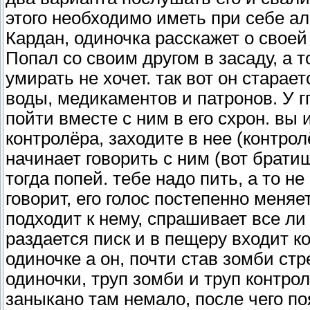
этого необходимо иметь при себе алк
Кардан, одиночка расскажет о своей
Попал со своим другом в засаду, а т
умирать не хочет. так вот он старае
воды, медикаментов и патронов. У г
пойти вместе с ним в его схрон. вы
контролёра, заходите в нее (контрол
начинает говорить с ним (вот братиш
тогда попей. тебе надо пить, а то 
говорит, его голос постепенно меняе
подходит к нему, спрашивает все ли
раздается писк и в пещеру входит ко
одиночке а он, почти став зомби стр
одиночки, труп зомби и труп контролё
заныкано там немало, после чего поя