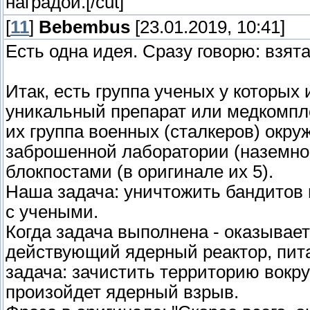
наградой.[/cut]
[
11
]
Bebembus
[23.01.2019, 10:41]
Есть одна идея. Сразу говорю: взятая
Итак, есть группа ученых у которых 
уникальный препарат или медкомпл
их группа военных (сталкеров) окр
заброшенной лаборатории (наземно
блокпостами (в оригинале их 5).
Наша задача: уничтожить бандитов в
с учеными.
Когда задача выполнена - оказывае
действующий ядерный реактор, пит
задача: зачистить территорию вокру
произойдет ядерный взрыв.