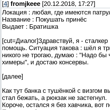
[
4
]
fromjkeee
[20.12.2018, 17:27]
Локация : любая, где имеются патру
Название : Покушать принёс
Выдает : Братишка
[cut=Диалог]Здравствуй, я - сталке
помощь. Ситуация такова : шёл я три
никого не трогаю, думаю : "Надо бы 
химеры", и достаю консервы.
[далее]
Как тут банка с тушёнкой с визгом в
стал бежать, а рюкзак не застегнул.
Короче, остался я без хавчика, вот