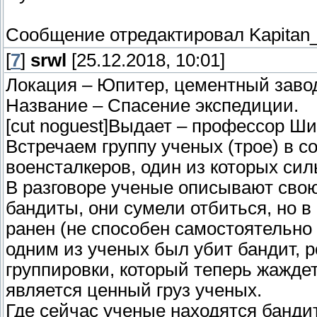
Сообщение отредактировал
Kapitan
[
7
]
srwl
[25.12.2018, 10:01]
Локация – Юпитер, цементный заво
Название – Спасение экспедиции.
[cut noguest]Выдает – профессор Ш
Встречаем группу ученых (трое) в 
военсталкеров, один из которых сил
В разговоре ученые описывают свою
бандиты, они сумели отбиться, но в
ранен (не способен самостоятельно 
одним из ученых был убит бандит, р
группировки, который теперь жажде
является ценный груз ученых.
Где сейчас ученые находятся бандиты