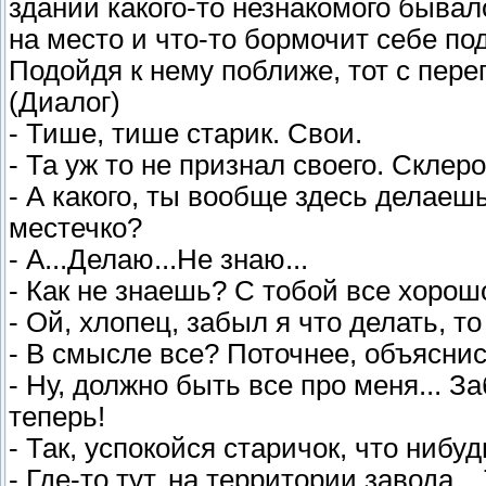
зданий какого-то незнакомого бывало
на место и что-то бормочит себе под 
Подойдя к нему поближе, тот с переп
(Диалог)
- Тише, тише старик. Свои.
- Та уж то не признал своего. Склеро
- А какого, ты вообще здесь делаеш
местечко?
- А...Делаю...Не знаю...
- Как не знаешь? С тобой все хорош
- Ой, хлопец, забыл я что делать, т
- В смысле все? Поточнее, объяснис
- Ну, должно быть все про меня... З
теперь!
- Так, успокойся старичок, что нибу
- Где-то тут, на территории завода..