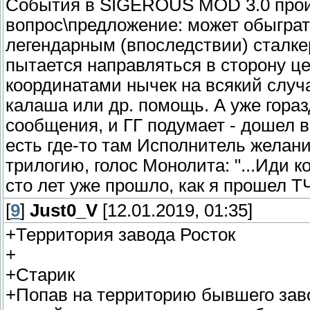
События в SIGEROUS MOD 3.0 проис
вопрос\предложение: может обыграт
легендарным (впоследствии) сталк
пытается направляться в сторону ц
координатами нычек на всякий случ
калаша или др. помощь. А уже гора
сообщения, и ГГ подумает - дошел в
есть где-то там Исполнитель желани
трилогию, голос Монолита: "...Иди к
сто лет уже прошло, как я прошел Т
[
9
]
Just0_V
[12.01.2019, 01:35]
+Территория завода Росток
+
+Старик
+Попав на территорию бывшего заво