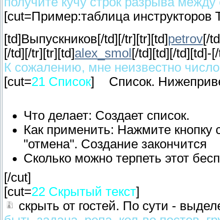
получите кучу строк разрыва межд
[cut=Пример:таблица инструкторов Тре
[td]Выпускников[/td][/tr][tr][td]
petrov
[/td
[/td][/tr][tr][td]
alex_smol
[/td][td]
[/td][td]-[
К сожалению, мне неизвестно число в
[cut=
21 Список
]
Список. Нижеприве
Что делает: Создает список.
Как применить: Нажмите кнопку с
"отмена". Создание закончится
Сколько можно терпеть этот беспре
[/cut]
[cut=
22 Скрытый текст
]
скрыть от гостей. По сути - выдел