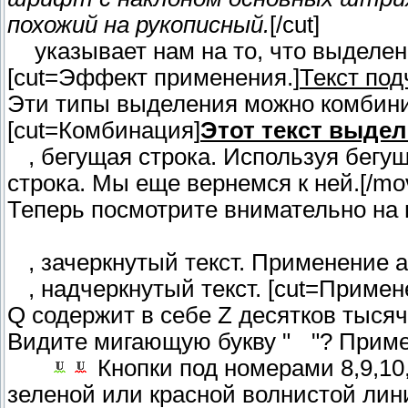
похожий на рукописный.
[/cut]
указывает нам на то, что выделен
[cut=Эффект применения.]
Текст под
Эти типы выделения можно комбинир
[cut=Комбинация]
Этот текст выде
, бегущая строка. Используя бегущ
строка. Мы еще вернемся к ней.[/mov
Теперь посмотрите внимательно на 
, зачеркнутый текст. Применение 
, надчеркнутый текст. [cut=Приме
Q содержит в себе Z десятков тысяч
Видите мигающую букву "
"? Приме
Кнопки под номерами 8,9,10
зеленой или красной волнистой лин