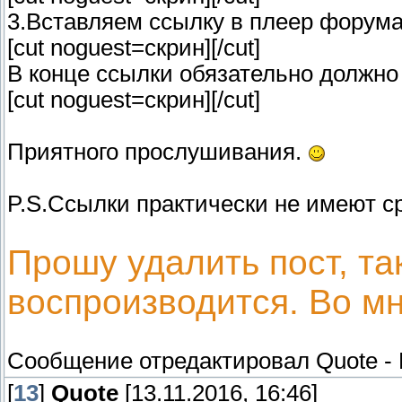
3.Вставляем ссылку в плеер форума
[cut noguest=скрин]
[/cut]
В конце ссылки обязательно должно б
[cut noguest=скрин]
[/cut]
Приятного прослушивания.
P.S.Ссылки практически не имеют сро
Прошу удалить пост, та
воспроизводится. Во мн
Сообщение отредактировал
Quote
-
[
13
]
Quote
[13.11.2016, 16:46]