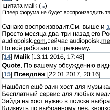
Цитата
Malik
(
)
Плеер форума не будет воспроизводить т
Однако воспроизводит.См. выше и
з
Просто месяца два-три назад его Р
audiopoisk.
com
,сейчас audiopoisk.
me
Но всё работает по прежнему.
[
14
]
Malik
[13.11.2016, 17:48]
Quote
, По вашему обсуждению видно
[
15
]
Псевдоёж
[22.01.2017, 20:16]
Нашёлся ещё один хост для музыка
Бесплатный сервис для любых меди
Зайдя на хост нужно в поиске выбра
Кликнуть по выбранному лев. кнопко