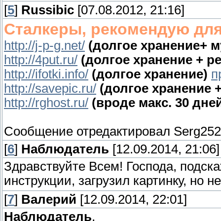
[
5
]
Russibic
[07.08.2012, 21:16]
Сталкеры, рекомендую для
http://j-p-g.net/
(долгое хранение+ м
http://4put.ru/
(долгое хранение + р
http://ifotki.info/
(долгое хранение)
п
http://savepic.ru/
(долгое хранение 
http://rghost.ru/
(вроде макс. 30 дне
Сообщение отредактировал
Serg25
[
6
]
Наблюдатель
[12.09.2014, 21:06]
Здравствуйте Всем! Господа, подска
инструкции, загрузил картинку, но н
[
7
]
Валерий
[12.09.2014, 22:01]
Наблюдатель
,