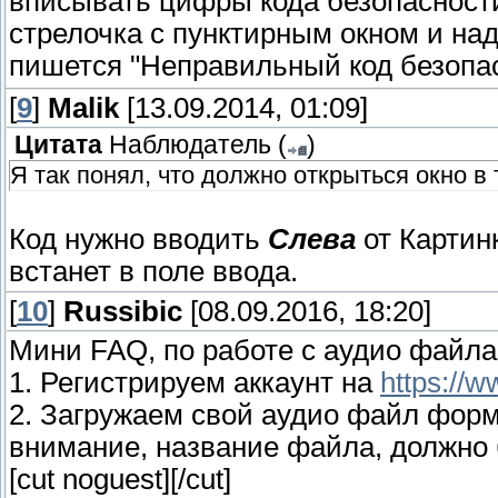
вписывать цифры кода безопасности?
стрелочка с пунктирным окном и над
пишется "Неправильный код безопа
[
9
]
Malik
[13.09.2014, 01:09]
Цитата
Наблюдатель
(
)
Я так понял, что должно открыться окно в
Код нужно вводить
Слева
от Картин
встанет в поле ввода.
[
10
]
Russibic
[08.09.2016, 18:20]
Мини FAQ, по работе с аудио файла
1. Регистрируем аккаунт на
https://
2. Загружаем свой аудио файл форм
внимание, название файла, должно 
[cut noguest]
[/cut]