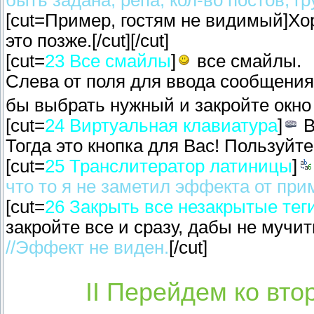
быть задана, репа, кол-во постов, гр
[cut=Пример, гостям не видимый]Хор
это позже.[/cut][/cut]
[cut=
23 Все смайлы
]
все смайлы.
Слева от поля для ввода сообщения
бы выбрать нужный и закройте окно 
[cut=
24 Виртуальная клавиатура
]
В
Тогда это кнопка для Вас! Пользуйте
[cut=
25 Транслитератор латиницы
]
что то я не заметил эффекта от при
[cut=
26 Закрыть все незакрытые тег
закройте все и сразу, дабы не мучит
//Эффект не виден.
[/cut]
II Перейдем ко вт