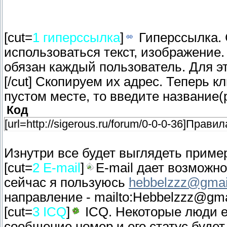
[cut=
1 гиперссылка
]
Гиперссылка. 
использоваться текст, изображение
обязан каждый пользователь. Для эт
[/cut] Скопируем их адрес. Теперь 
пустом месте, то введите название(p
Код
[url=http://sigerous.ru/forum/0-0-0-36]Правил
Изнутри все будет выглядеть пример
[cut=
2 E-mail
]
E-mail дает возможн
сейчас я пользуюсь
hebbelzzz@gmai
направление - mailto:Hebbelzzz@gm
[cut=
3 ICQ
]
ICQ. Некоторые люди е
сообщение номер и его статус будет