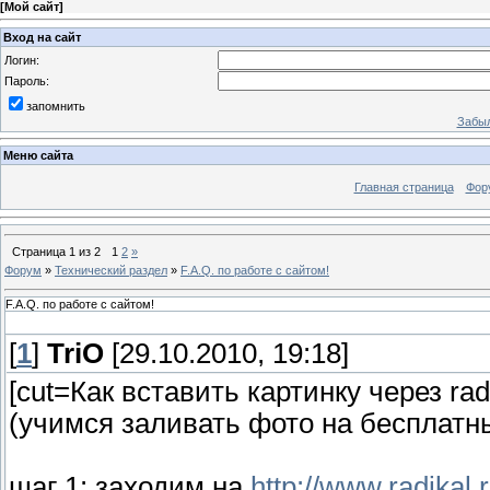
[
Мой сайт
]
Вход на сайт
Логин:
Пароль:
запомнить
Забыл
Меню сайта
Главная страница
Фор
Страница
1
из
2
1
2
»
Форум
»
Технический раздел
»
F.A.Q. по работе с сайтом!
F.A.Q. по работе с сайтом!
[
1
]
TriO
[29.10.2010, 19:18]
[cut=Как вставить картинку через rad
(учимся заливать фото на бесплатн
шаг 1: заходим на
http://www.radikal.r