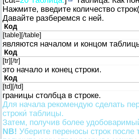
[cut=
20 Таблица.
]
Таблица. Как пон
Нажмите, введите количество строк
Давайте разберемся с ней.
Код
[table][/table]
являются началом и концом таблиц
Код
[tr][/tr]
это начало и конец строки.
Код
[td][/td]
границы столбца в строке.
Для начала рекомендую сделать пере
строки́ таблицы.
Затем, получив более удобоваримы
NB!
Уберите переносы строк после т