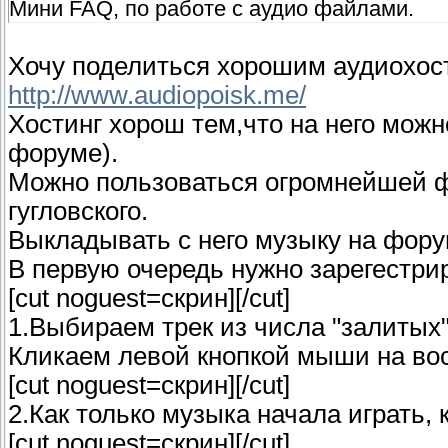
Мини FAQ, по работе с аудио файлами.
Хочу поделиться хорошим аудиохос
http://www.audiopoisk.me/
Хостинг хорош тем,что на него мож
форуме).
Можно пользоваться огромнейшей фо
гугловского.
Выкладывать с него музыку на фору
В первую очередь нужно зарегестри
[cut noguest=скрин]
[/cut]
1.Выбираем трек из числа "залитых"
Кликаем левой кнопкой мыши на во
[cut noguest=скрин]
[/cut]
2.Как только музыка начала играть,
[cut noguest=скрин]
[/cut]