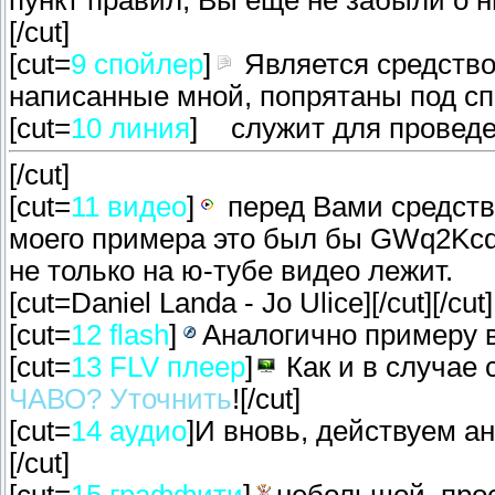
пункт правил, Вы еще не забыли о 
[/cut]
[cut=
9 спойлер
]
Является средство
написанные мной, попрятаны под спо
[cut=
10 линия
]
служит для проведе
[/cut]
[cut=
11 видео
]
перед Вами средство
моего примера это был бы GWq2Kcdqc
не только на ю-тубе видео лежит.
[cut=Daniel Landa - Jo Ulice]
[/cut][/cut]
[cut=
12 flash
]
Аналогично примеру в
[cut=
13 FLV плеер
]
Как и в случае 
ЧАВО? Уточнить
![/cut]
[cut=
14 аудио
]И вновь, действуем ан
[/cut]
[cut=
15 граффити
]
небольшой, прос