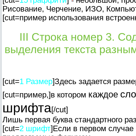
Рисование, Черчение, ИЗО, Компьют
[cut=пример использования встроенн
III Строка номер 3. С
выделения текста разным
[cut=
1 Размер
]Здесь задается разме
сл
каждое
[cut=пример,]в
котором
шрифта
[/cut]
Лишь первая буква стандартного раз
[cut=
2 шрифт
]Если в первом случае