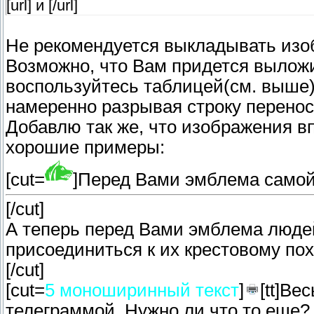
[url] и [/url]
Не рекомендуется выкладывать изо
Возможно, что Вам придется выложит
воспользуйтесь таблицей(см. выше),
намеренно разрывая строку перенос
Добавлю так же, что изображения в
хорошие примеры:
[cut=
]Перед Вами эмблема самой 
[/cut]
А теперь перед Вами эмблема людей
присоединиться к их крестовому по
[/cut]
[cut=
5 моноширинный текст
]
[tt]Ве
телеграммой. Нужно ли что то еще? Ду