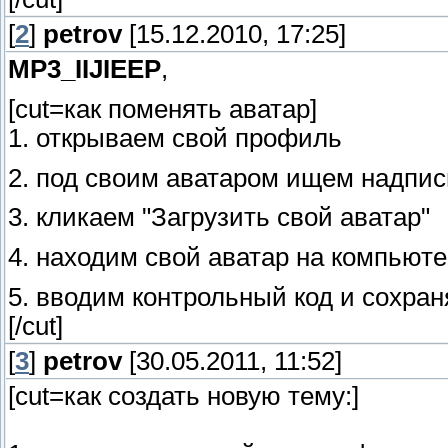
[
2
]
petrov
[15.12.2010, 17:25]
MP3_IIJIEEP
,
[cut=как поменять аватар]
1. открываем свой профиль
2. под своим аватаром ищем надпис
3. кликаем "Загрузить свой аватар"
4. находим свой аватар на компьюте
5. вводим контрольный код и сохра
[/cut]
[
3
]
petrov
[30.05.2011, 11:52]
[cut=как создать новую тему:]