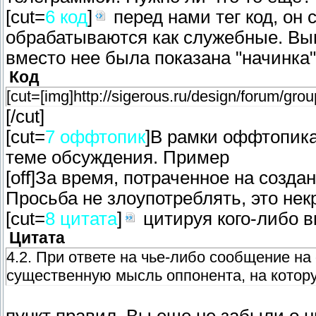
[cut=
6 код
]
перед нами тег код, он
обрабатываются как служебные. Выш
вместо нее была показана "начинка
Код
[cut=[img]http://sigerous.ru/design/forum/
[/cut]
[cut=
7 оффтопик
]В рамки оффтопика 
теме обсуждения. Пример
[off]За время, потраченное на созда
Просьба не злоупотреблять, это некр
[cut=
8 цитата
]
цитируя кого-либо в
Цитата
4.2. При ответе на чье-либо сообщение н
существенную мысль оппонента, на котору