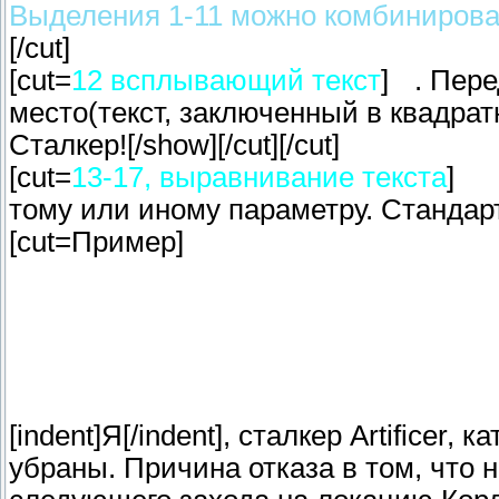
Выделения 1-11 можно комбинироват
[/cut]
[cut=
12 всплывающий текст
]
. Пер
место(текст, заключенный в квадра
Сталкер![/show][/cut][/cut]
[cut=
13-17, выравнивание текста
]
тому или иному параметру. Стандарт
[cut=Пример]
[indent]Я[/indent], сталкер Artifice
убраны. Причина отказа в том, что н