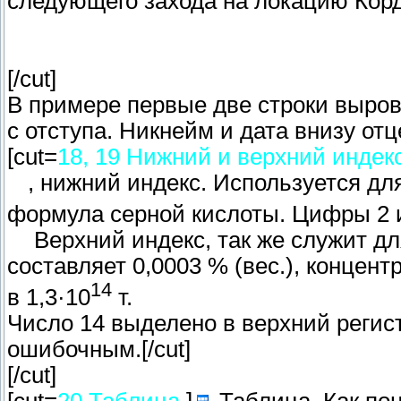
следующего захода на локацию Корд
[/cut]
В примере первые две строки выров
с отступа. Никнейм и дата внизу отце
[cut=
18, 19 Нижний и верхний индек
, нижний индекс. Используется д
формула серной кислоты. Цифры 2 и
Верхний индекс, так же служит д
составляет 0,0003 % (вес.), концен
14
в 1,3·10
т.
Число 14 выделено в верхний регист
ошибочным.[/cut]
[/cut]