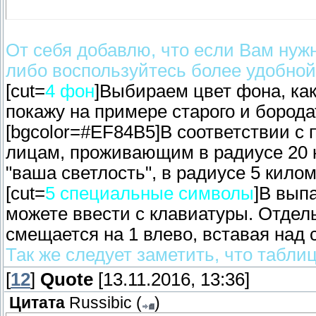
От себя добавлю, что если Вам нужно
либо воспользуйтесь более удобной 
[cut=
4 фон
]Выбираем цвет фона, как
покажу на примере старого и борода
[bgcolor=#EF84B5]В соответствии с 
лицам, проживающим в радиусе 20 к
"ваша светлость", в радиусе 5 киломе
[cut=
5 специальные символы
]В вып
можете ввести с клавиатуры. Отдель
смещается на 1 влево, вставая над
Так же следует заметить, что табли
[
12
]
Quote
[13.11.2016, 13:36]
Цитата
Russibic
(
)