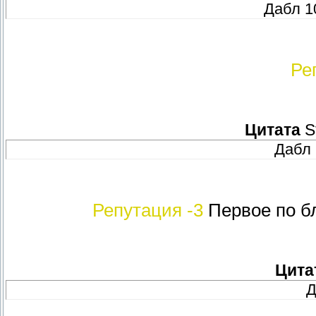
Дабл 1
Ре
Цитата
S
Дабл 
Репутация -3
Первое по бл
Цита
Д