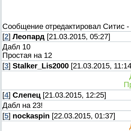
Сообщение отредактировал
Ситис
[
2
]
Леопард
[21.03.2015, 05:27]
Дабл 10
Простая на 12
[
3
]
Stalker_Lis2000
[21.03.2015, 11:14
П
[
4
]
Слепец
[21.03.2015, 12:25]
Дабл на 23!
[
5
]
nockaspin
[22.03.2015, 01:37]