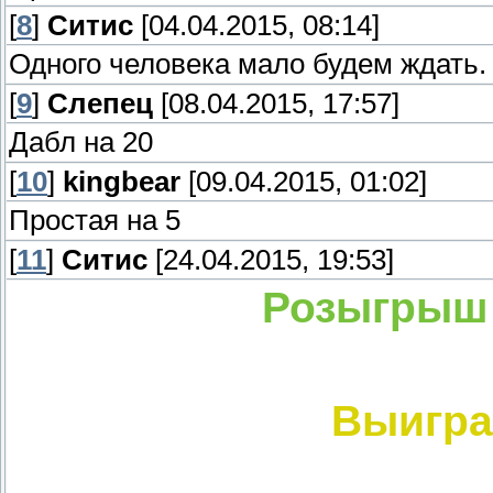
[
8
]
Ситис
[04.04.2015, 08:14]
Одного человека мало будем ждать.
[
9
]
Слепец
[08.04.2015, 17:57]
Дабл на 20
[
10
]
kingbear
[09.04.2015, 01:02]
Простая на 5
[
11
]
Ситис
[24.04.2015, 19:53]
Розыгрыш 
Выигра