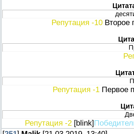
Цитат
десят
Репутация -10
Второе 
Цита
П
Ре
Цита
П
Репутация -1
Первое п
Цит
Дв
Репутация -2
[blink]
Победитель
[
251
]
Malik
[21.03.2019, 13:40]