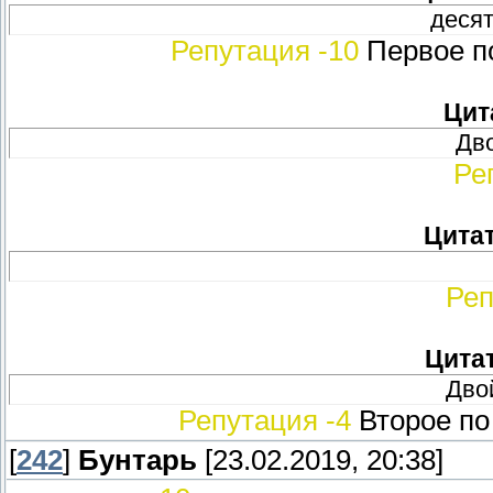
десят
Репутация -10
Первое п
Цит
Дво
Ре
Цита
Реп
Цита
Двой
Репутация -4
Второе по
[
242
]
Бунтарь
[23.02.2019, 20:38]