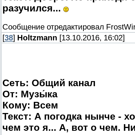
разучился...
Сообщение отредактировал
FrostWi
[
38
]
Holtzmann
[13.10.2016, 16:02]
Сеть: Общий канал
От: Музы́ка
Кому: Всем
Текст: А погодка нынче - хо
чем это я... А, вот о чем. 