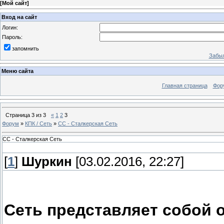
[
Мой сайт
]
Вход на сайт
Логин:
Пароль:
запомнить
Забыл
Меню сайта
Главная страница
Фор
Страница
3
из
3
«
1
2
3
Форум
»
КПК / Сеть
»
СС - Сталкерская Сеть
СС - Сталкерская Сеть
[
1
]
Шуркин
[03.02.2016, 22:27]
Сеть представляет собой о