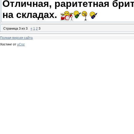
Отличная, раритетная брит
на складах.
Страница
3
из
3
«
1
2
3
Полная версия сайта
Хостинг от
uCoz