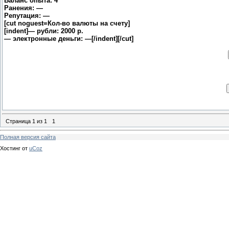
Баланс опыта: 4
Ранения: —
Репутация: —
[cut noguest=Кол-во валюты на счету]
[indent]— рубли: 2000 р.
— электронные деньги: —[/indent][/cut]
Страница
1
из
1
1
Полная версия сайта
Хостинг от
uCoz