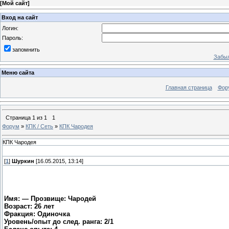
[
Мой сайт
]
Вход на сайт
Логин:
Пароль:
запомнить
Забыл
Меню сайта
Главная страница
Фор
Страница
1
из
1
1
Форум
»
КПК / Сеть
»
КПК Чародея
КПК Чародея
[
1
]
Шуркин
[16.05.2015, 13:14]
Имя: — Прозвище: Чародей
Возраст: 26 лет
Фракция: Одиночка
Уровень/опыт до след. ранга: 2/1