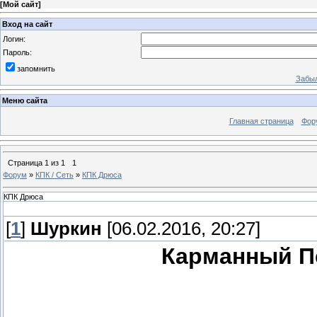
[
Мой сайт
]
Вход на сайт
Логин:
Пароль:
запомнить
Забыл
Меню сайта
Главная страница
Фор
Страница
1
из
1
1
Форум
»
КПК / Сеть
»
КПК Дрюса
КПК Дрюса
[
1
]
Шуркин
[06.02.2016, 20:27]
Карманный П