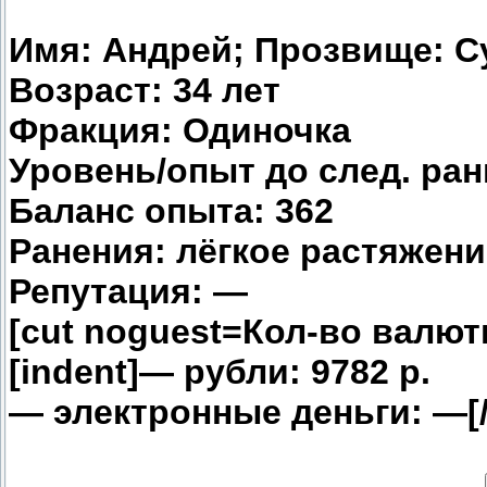
Имя: Андрей; Прозвище: С
Возраст: 34 лет
Фракция: Одиночка
Уровень/опыт до след. ранг
Баланс опыта: 362
Ранения: лёгкое растяжени
Репутация: —
[cut noguest=Кол-во валют
[indent]— рубли: 9782 р.
— электронные деньги: —[/i