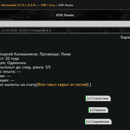
 «Вселенной S.T.A.L.K.E.R»
»
КПК / Сеть
»
КПК Лиама
КПК Лиама
, 12.02.2016, 22:25 | Сообщение #
1
Карм
Георгий Калашников. Прозвище: Лиам
т: 22 года
ия: Одиночка
нь/опыт до след. ранга: 1/5
с опыта: —
ия: —
ация: —
-во валюты на счету(
Этот текст скрыт от гостей
) ]