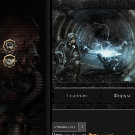
Главная
Форум
1
Страница
1
из
1
Модератор форума:
Шуркин
,
oem-4