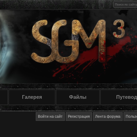
Галерея
Файлы
Путевод
Войти на сайт
Регистрация
Лента форума
Польз