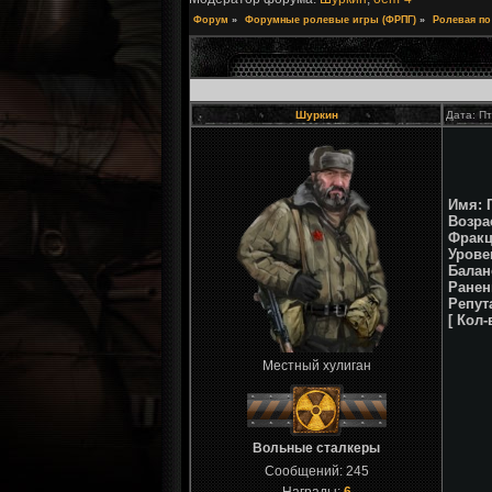
Форум
»
Форумные ролевые игры (ФРПГ)
»
Ролевая по
Шуркин
Дата: Пт
Имя: 
Возрас
Фракц
Урове
Балан
Ранен
Репут
[ Кол
Местный хулиган
Вольные сталкеры
Сообщений:
245