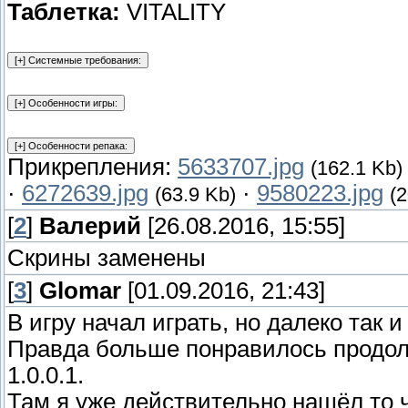
Таблетка:
VITALITY
Прикрепления:
5633707.jpg
(162.1 Kb)
·
6272639.jpg
·
9580223.jpg
(63.9 Kb)
(
[
2
]
Валерий
[26.08.2016, 15:55]
Скрины заменены
[
3
]
Glomar
[01.09.2016, 21:43]
В игру начал играть, но далеко так 
Правда больше понравилось продолж
1.0.0.1.
Там я уже действительно нашёл то ч