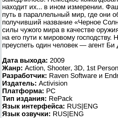
находит их... в ином измерении. Фа
путь в параллельный мир, где они 
получивший название «Черное Солн
силы чужого мира в качестве оружия
на его пути к мировому господству.
преуспеть один человек — агент Би
Дата выхода:
2009
Жанр:
Action, Shooter, 3D, 1st Perso
Разработчик:
Raven Software и Endr
Издатель:
Activision
Платформа:
РС
Тип издания:
RePack
Язык интерфейса:
RUS|ENG
Язык озвучки:
RUS|ENG