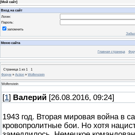
[
Мой сайт
]
Вход на сайт
Логин:
Пароль:
запомнить
Забыл
Меню сайта
Главная страница
Фор
Страница
1
из
1
1
Форум
»
Action
»
Wolfenstein
Wolfenstein
[
1
]
Валерий
[26.08.2016, 09:24]
1943 год. Вторая мировая война в с
кровопролитные бои. Но хотя нацис
замедлилось. Немецкое командован