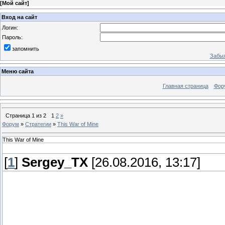
[
Мой сайт
]
Вход на сайт
Логин:
Пароль:
запомнить
Забыл
Меню сайта
Главная страница
Фор
Страница
1
из
2
1
2
»
Форум
»
Стратегии
»
This War of Mine
This War of Mine
[
1
]
Sergey_TX
[26.08.2016, 13:17]
This War of Mine (рус. Э
кроссплатформенная ко