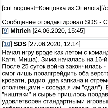
[cut noguest=Концовка из Эпилога]
[/c
Сообщение отредактировал
SDS
-
С
[
9
]
Mitrich
[24.06.2020, 15:45]
[
10
]
SDS
[27.06.2020, 12:14]
Начал игру вроде как летом с коман
Катя, Миша). Зима началась на 16-й
После 25 суток война закончилась -
смог лишь проапгрейдить оба верста
кровати, радио, два капкана и отрем
ополченцами - соседа я им "сдал").
"ништяки" и сырье пришлось прода
удовлетворен стандартными игровым