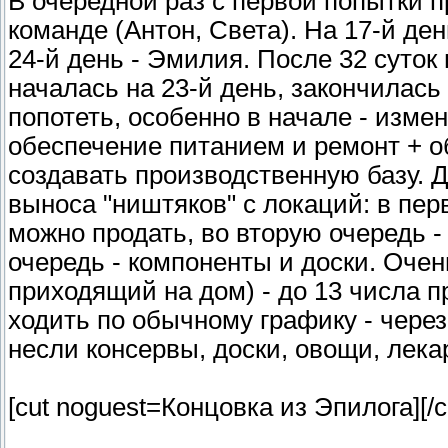
В очередной раз с первой попытки п
команде (Антон, Света). На 17-й де
24-й день - Эмилия. После 32 суток
началась на 23-й день, закончилась
попотеть, особенно в начале - изме
обеспечение питанием и ремонт + о
создавать производственную базу. Д
выноса "ништяков" с локаций: в перв
можно продать, во вторую очередь -
очередь - компоненты и доски. Очен
приходящий на дом) - до 13 числа пр
ходить по обычному графику - через
несли консервы, доски, овощи, лекар
[cut noguest=Концовка из Эпилога]
[/c