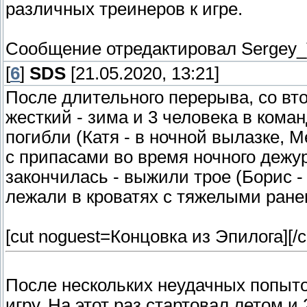
различных треинеров к игре.
Сообщение отредактировал
Sergey
[
6
]
SDS
[21.05.2020, 13:21]
После длительного перерыва, со вт
жесткий - зима и 3 человека в коман
погибли (Катя - в ночной вылазке, М
с припасами во время ночного дежур
закончилась - выжили трое (Борис -
лежали в кроватях с тяжелыми ранен
[cut noguest=Концовка из Эпилога]
[/c
После нескольких неудачных попыто
игру. На этот раз стартовал летом и