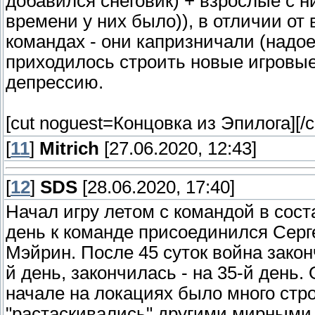
добавился снеговик) + взрослые с н
времени у них было)), в отличии от
командах - они капризничали (надое
приходилось строить новые игровые 
депрессию.
[cut noguest=Концовка из Эпилога]
[/c
[
11
]
Mitrich
[27.06.2020, 12:43]
[
12
]
SDS
[28.06.2020, 17:40]
Начал игру летом с командой в сост
день к команде присоединился Серге
Мэйрин. После 45 суток война закон
й день, закончилась - на 35-й день
начале на локациях было много стро
"растаскивались" другими мирными 