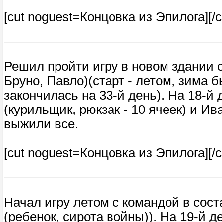
[cut noguest=Концовка из Эпилога]
[/c
Решил пройти игру в новом здании с
Бруно, Павло)(старт - летом, зима б
закончилась на 33-й день). На 18-й
(курильщик, рюкзак - 10 ячеек) и Ив
выжили все.
[cut noguest=Концовка из Эпилога]
[/c
Начал игру летом с командой в сост
(ребенок, сирота войны)). На 19-й 