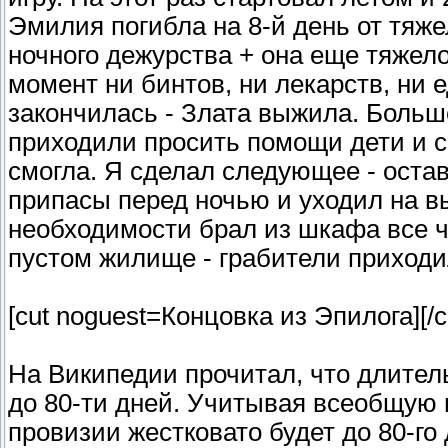
Эмилия погибла на 8-й день от тяже
ночного дежурства + она еще тяжело
момент ни бинтов, ни лекарств, ни 
закончилась - Злата выжила. Больш
приходили просить помощи дети и с
смогла. Я сделал следующее - остав
припасы перед ночью и уходил на в
необходимости брал из шкафа все чт
пустом жилище - грабители приходи
[cut noguest=Концовка из Эпилога]
[/c
На Википедии прочитал, что длитель
до 80-ти дней. Учитывая всеобщую 
провизии жестковато будет до 80-го