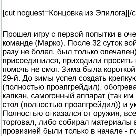
[cut noguest=Концовка из Эпилога]
[/c
Прошел игру с первой попытки в оче
команде (Марко). После 32 суток во
разу не болел, был только опечален
присоединился, приходили просить 
помочь не смог. Зима была короткой 
29-й. До зимы успел создать крепку
(полностью проапгрейдил), обогрев
капкан, самогонный аппарат (так им
стол (полностью проапгрейдил)) и у
Полностью отказался от оружия, вс
торговал, либо собирал материалы 
провизией были только в начале - п