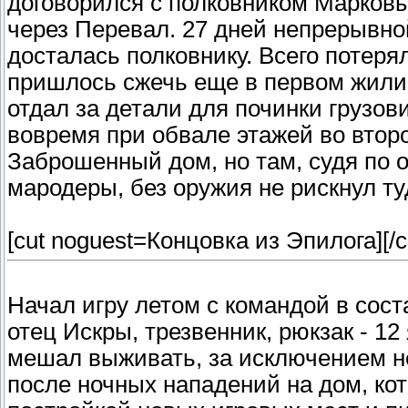
договорился с полковником Марков
через Перевал. 27 дней непрерывно
досталась полковнику. Всего потеря
пришлось сжечь еще в первом жили
отдал за детали для починки грузови
вовремя при обвале этажей во втор
Заброшенный дом, но там, судя по 
мародеры, без оружия не рискнул ту
[cut noguest=Концовка из Эпилога]
[/c
Начал игру летом с командой в соста
отец Искры, трезвенник, рюкзак - 12
мешал выживать, за исключением н
после ночных нападений на дом, ко