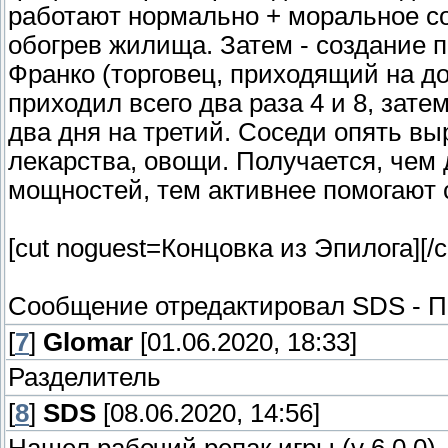
работают нормально + моральное со
обогрев жилища. Затем - создание 
Франко (торговец, приходящий на до
приходил всего два раза 4 и 8, зате
два дня на третий. Соседи опять выр
лекарства, овощи. Получается, чем
мощностей, тем активнее помогают 
[cut noguest=Концовка из Эпилога]
[/c
Сообщение отредактировал
SDS
-
П
[
7
]
Glomar
[01.06.2020, 18:33]
Разделитель
[
8
]
SDS
[08.06.2020, 14:56]