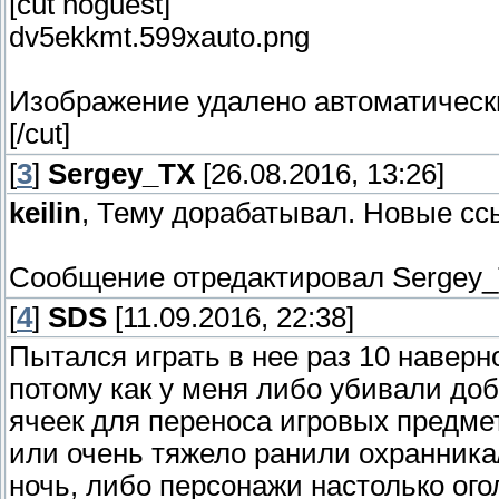
[cut noguest]
dv5ekkmt.599xauto.png
Изображение удалено автоматически
[/cut]
[
3
]
Sergey_TX
[26.08.2016, 13:26]
keilin
, Тему дорабатывал. Новые сс
Сообщение отредактировал
Sergey
[
4
]
SDS
[11.09.2016, 22:38]
Пытался играть в нее раз 10 наверно
потому как у меня либо убивали до
ячеек для переноса игровых предме
или очень тяжело ранили охранника
ночь, либо персонажи настолько ог