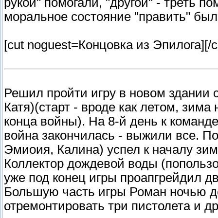
рукой" помогали, "другой" - треть п
моральное состояние "править" был
[cut noguest=Концовка из Эпилога]
[/c
Решил пройти игру в новом здании с
Катя)(старт - вроде как летом, зима
конца войны). На 8-й день к команд
война закончилась - выжили все. П
Эмиоия, Калина) успел к началу зи
Коллектор дождевой воды (попользо
уже под конец игры проапгрейдил дв
Большую часть игры Роман ночью де
отремонтировать три пистолета и др