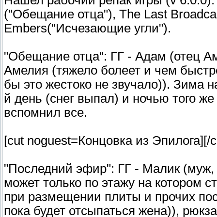
Нашел рабочий репак игры (v 6.0.0)
("Обещание отца"), The Last Broadca
Embers("Исчезающие угли").
"Обещание отца": ГГ - Адам (отец Ам
Амелия (тяжело болеет и чем быстр
бы это жестоко не звучало)). Зима 
й день (снег выпал) и ночью того ж
вспомнил все.
[cut noguest=Концовка из Эпилога]
[/c
"Последний эфир": ГГ - Малик (муж,
может только по этажу на котором с
при размещении плиты и прочих пос
пока будет отсыпаться жена)), рюкза