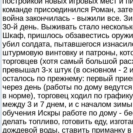
постройкой новых игровых мест и пи
команде присоединился Роман, затем
война закончилась - выжили все. Зи
30-й день. Выживать стало нескольк
Шкаф, пришлось обзавестись оружи
убил солдата, пытавшегося изнасило
штурмовую винтовку и патроны, кот
торговцев (хотя самый большой рас
превышал 3-х штук (в основном - 2 и
осталось по прежнему: первый прие
через день (работы по дому ведутс
в норме), торговец ходил по график
между 3 и 7 днем, и с началом зимы
обучения Искры работе по дому - бе
делать топливо, готовить еду, изго
дождевой воды, ставить приманку в 