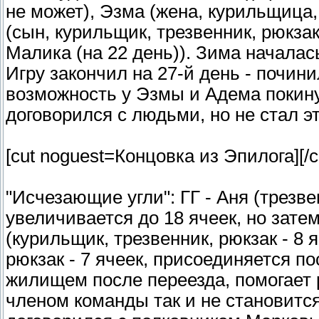
не может), Эзма (жена, курильщица, 
(сын, курильщик, трезвенник, рюкза
Малика (на 22 день)). Зима началась
Игру закончил на 27-й день - почин
возможность у Эзмы и Адема покину
договорился с людьми, но не стал эт
[cut noguest=Концовка из Эпилога]
[/c
"Исчезающие угли": ГГ - Аня (трезве
увеличивается до 18 ячеек, но затем
(курильщик, трезвенник, рюкзак - 8 
рюкзак - 7 ячеек, присоединяется п
жилищем после переезда, помогает 
членом команды так и не становится)