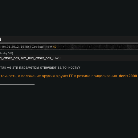
, 04.01.2012, 16:50 | Сообщение #
47
dmitry778
)
d_offset_pos, aim_hud_offset_pos_16x9
 так же эти параметры отвечают за точность?
 точность, а положение оружия в руках ГГ в режиме прицеливания.
denis2000