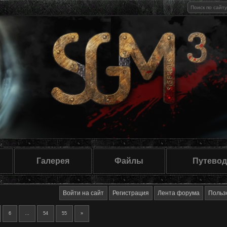
Галерея
Файлы
Путевод
Войти на сайт
Регистрация
Лента форума
Польз
6
…
54
55
»