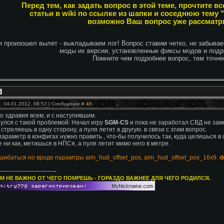
Перед тем, как задать вопрос в этой теме, прочтите 
статьи в wiki по ссылке из шапки и соседнюю тему 
возможно Ваш вопрос уже рассматр
 произошел вылет - выкладываем лог! Вопрос ставим четко, не забыва
моды их версии, установленные фиксы модов и подр
Помните чем подробнее вопрос, тем точнее
, 04.01.2012, 08:57 | Сообщение #
46
о здравия всем, и с наступившим.
улся с такой проблемой: Начал игру
SGM-CS
и пока не заработал СВД не зам
, стреляешь в одну сторону, а пуля летит в другую. в связи с этим вопрос.
параметр в конфигах нужно править , что-бы получилось так, куда целишься в
 ни как, метишься в НПСя, а пуля летит мимо него в метре.
шибаться но вроде парамтры aim_hud_offset_pos, aim_hud_offset_pos_16x9.
d
М НЕ ВАЖНО ОТ ЧЕГО ПОМРЕШЬ - ГОРАЗДО ВАЖНЕЕ ДЛЯ ЧЕГО РОДИЛСЯ.