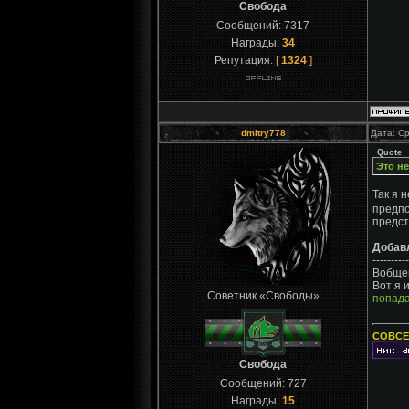
Свобода
Сообщений:
7317
Награды:
34
Репутация:
[
1324
]
dmitry778
Дата: Ср
Quote
Это не
Так я 
предпо
предс
Добав
----------
Вобщем 
Вот я 
Советник «Свободы»
попад
СОВСЕ
Свобода
Сообщений:
727
Награды:
15