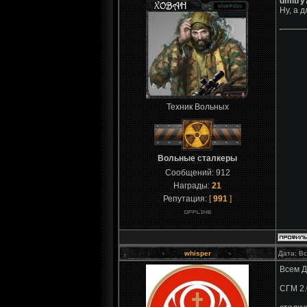
dmitry
Ну, а 
Техник Вольных
Вольные сталкеры
Сообщений:
912
Награды:
21
Репутация:
[
991
]
whisper
Дата: Вс
Всем Д
СГМ 2.