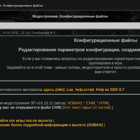
е. Конфигурационные файлы
Модостроение. Конфигурационные файлы
, 10.10.2011, 21:14 | Сообщение #
1
Конфигурационные файлы
Редактирование параметров конфигурации, создан
Если у вас появились вопросы по редактированию характеристи
группировок в игре.
Задавайте их в этой теме - умные головы, модосторители и просто раз
вам ответят.
интересного материала
здесь (wiki)
,
Lua_help.script
,
Help из SDK 0.7
к модостроения ЗП v10.10.11 (автор:
XOBAH
):
*.CHM
,
*.HTML
у вас не открывается файл CHM
(
Этот текст скрыт от гостей
) ]
айти лог игры после вылета
]
чение более подробной информации о вылете (ХОВАН)
]