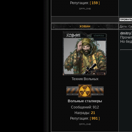
Репутация:
[
159
]
XOBAH
Дата: Ср
dmitry
Прочит
Но бед
Техник Вольных
Вольные сталкеры
Сообщений:
912
Награды:
21
Репутация:
[
991
]