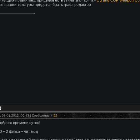
778
, Для правки мех. прицелов есть утилита от !Sin'a -
CS and COP Weapon Con
для правки текстуры придется брать граф. редактор
, 08.01.2012, 00:43 | Сообщение #
52
оброго времени суток!
0 + 2 фикса + чит мод