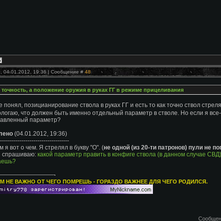
, 04.01.2012, 19:36 | Сообщение #
48
 точность, а положение оружия в руках ГГ в режиме прицеливания
не понял, позицианирование ствола в руках ГГ и есть то как точно ствол стре
логаю, что должен быть именно отдельный параметр в стволе. Но если я все-
тавленный параметр?
лено
(04.01.2012, 19:36)
-----------------------------------
я вот о чем. Я стрелял в букву "О". (
не одной (из 20-ти патронов) пули не по
и спрашиваю:
какой параметр править в конфиге ствола (в данном случае СВД)
аешь?
М НЕ ВАЖНО ОТ ЧЕГО ПОМРЕШЬ - ГОРАЗДО ВАЖНЕЕ ДЛЯ ЧЕГО РОДИЛСЯ.
Сообщен