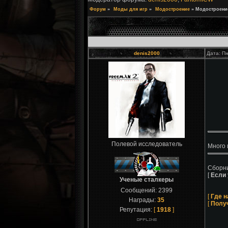
Форум
»
Моды для игр
»
Модостроение
»
Модостроени
denis2000
Дата: Пн
Полевой исследователь
Много 
Сборни
[
Если 
Ученые сталкеры
Сообщений:
2399
[
Где н
Награды:
35
[
Полу
Репутация:
[
1918
]