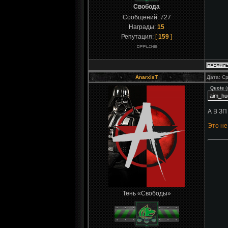
Свобода
Сообщений:
727
Награды:
15
Репутация:
[
159
]
AnarxisT
Дата: Ср
Quote
(
aim_hu
А В ЗП
Это не
Тень «Свободы»