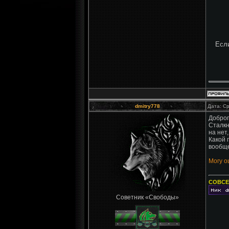
Если
dmitry778
Дата: Ср
Доброг
Сталкн
на нет
Какой 
вообще
Могу о
СОВСЕ
Советник «Свободы»