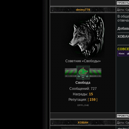
dmitry778
Дата: Ср
В обще
отвеча
Добав
----------
XOBA
СОВСЕ
Советник «Свободы»
Свобода
Сообщений:
727
Награды:
15
Репутация:
[
159
]
XOBAH
Дата: Ср