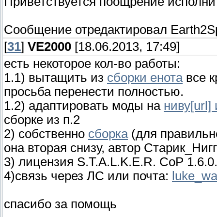
Приветствуется поощрение исполнит
Сообщение отредактировал
Earth2S
[
31
]
VE2000
[18.06.2013, 17:49]
есть некоторое кол-во работы:
1.1) вытащить из
сборки енота
все к
просьба перенести полностью.
1.2) адаптировать моды на
ниву[url] 
сборке из п.2
2) собственно
сборка
(для правильн
она вторая снизу, автор Старик_Нигг
3) лицензия S.T.A.L.K.E.R. CoP 1.6.0
4)связь через ЛС или почта:
luke_wa
спасибо за помощь