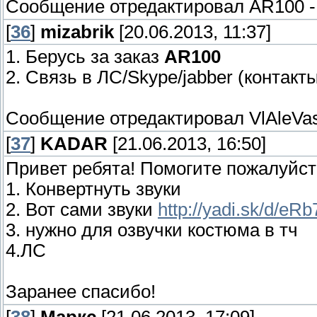
Сообщение отредактировал
AR100
[
36
]
mizabrik
[20.06.2013, 11:37]
1. Берусь за заказ
AR100
2. Связь в ЛС/Skype/jabber (контакты
Сообщение отредактировал
VlAleVa
[
37
]
KADAR
[21.06.2013, 16:50]
Привет ребята! Помогите пожалуйст
1. Конвертнуть звуки
2. Вот сами звуки
http://yadi.sk/d/e
3. нужно для озвучки костюма в тч
4.ЛС
Заранее спасибо!