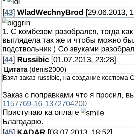
*
[
43
]
WladWechnyBrod
[29.06.2013, 1
1. С комбезом разобрался, тогда ка
выглядела так же и чтобы можно бы
подствольник ) Со звуками разобрал
[
44
]
Russibic
[01.07.2013, 23:28]
Цитата
(
denis2000
)
Взял заказ russibic, на создание костюма
Заказ с поправками что я просил, 
1157769-16-1372704200
Приступаю ка оплате
Благодарю.
[
45
]
KADAR
[03.07.2013, 18:52]