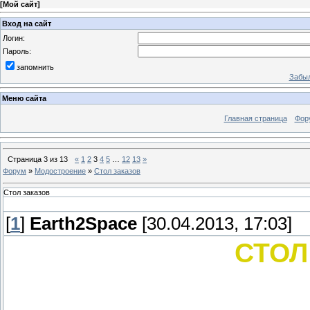
[
Мой сайт
]
Вход на сайт
Логин:
Пароль:
запомнить
Забыл
Меню сайта
Главная страница
Фор
Страница
3
из
13
«
1
2
3
4
5
…
12
13
»
Форум
»
Модостроение
»
Стол заказов
Стол заказов
[
1
]
Earth2Space
[30.04.2013, 17:03]
СТОЛ