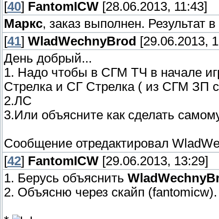
[
40
]
FantomICW
[28.06.2013, 11:43]
Маркс
, заказ выполнен. Результат в
[
41
]
WladWechnyBrod
[29.06.2013, 1
День добрый...
1. Надо чтобы в СГМ ТЧ в начале и
Стрелка и СГ Стрелка ( из СГМ ЗП с
2.ЛС
3.Или объясните как сделать самому,
Сообщение отредактировал
WladWe
[
42
]
FantomICW
[29.06.2013, 13:29]
1. Берусь объяснить
WladWechnyB
2. Объясню через скайп (fantomicw).