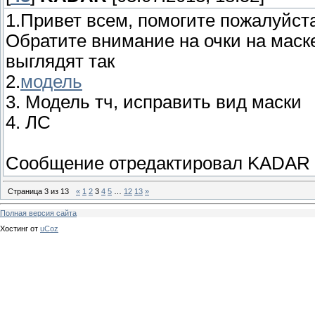
1.Привет всем, помогите пожалуйст
Обратите внимание на очки на маске
выглядят так
2.
модель
3. Модель тч, исправить вид маски
4. ЛС
Сообщение отредактировал
KADAR
Страница
3
из
13
«
1
2
3
4
5
…
12
13
»
Полная версия сайта
Хостинг от
uCoz