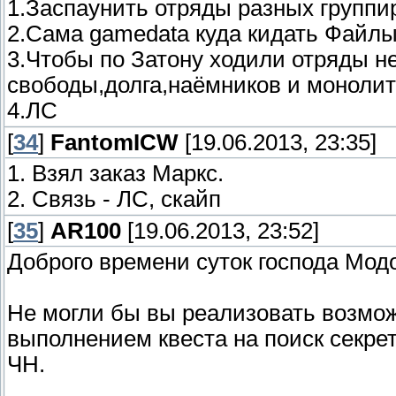
1.Заспаунить отряды разных группи
2.Сама gamedata куда кидать Файл
3.Чтобы по Затону ходили отряды не
свободы,долга,наёмников и монолит
4.ЛС
[
34
]
FantomICW
[19.06.2013, 23:35]
1. Взял заказ Маркс.
2. Связь - ЛС, скайп
[
35
]
AR100
[19.06.2013, 23:52]
Доброго времени суток господа Модо
Не могли бы вы реализовать возмо
выполнением квеста на поиск секре
ЧН.