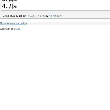
4. Да
Страница
47
из
50
«
1
2
…
45
46
47
48
49
50
»
Полная версия сайта
Хостинг от
uCoz