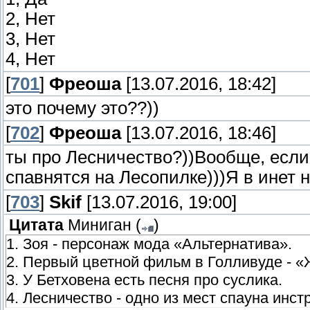
2, Нет
3, Нет
4, Нет
[
701
]
Фреоша
[13.07.2016, 18:42]
это почему это??))
[
702
]
Фреоша
[13.07.2016, 18:46]
ты про Лесничество?))Вообще, если
спавнятся на Лесопилке)))Я в инет н
[
703
]
Skif
[13.07.2016, 19:00]
Цитата
Миниган
(
)
1. Зоя - персонаж мода «Альтернатива».
2. Первый цветной фильм в Голливуде - 
3. У Бетховена есть песня про суслика.
4. Лесничество - одно из мест спауна инст