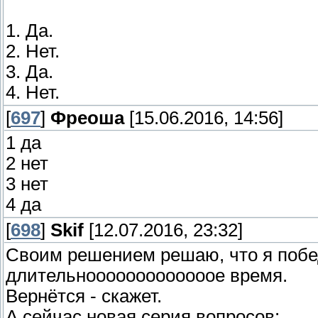
1. Да.
2. Нет.
3. Да.
4. Нет.
[
697
]
Фреоша
[15.06.2016, 14:56]
1 да
2 нет
3 нет
4 да
[
698
]
Skif
[12.07.2016, 23:32]
Своим решением решаю, что я победи
длительнооооооооооооое время.
Вернётся - скажет.
А сейчас новая серия вопросов: