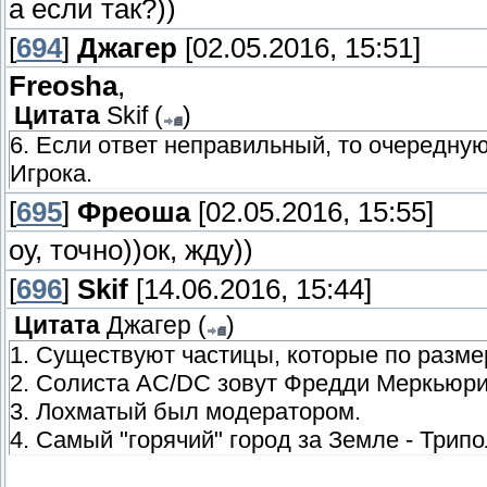
а если так?))
[
694
]
Джагер
[02.05.2016, 15:51]
Freosha
,
Цитата
Skif
(
)
6. Если ответ неправильный, то очередну
Игрока.
[
695
]
Фреоша
[02.05.2016, 15:55]
оу, точно))ок, жду))
[
696
]
Skif
[14.06.2016, 15:44]
Цитата
Джагер
(
)
1. Существуют частицы, которые по разм
2. Солиста AC/DC зовут Фредди Меркьюри
3. Лохматый был модератором.
4. Самый "горячий" город за Земле - Трипо