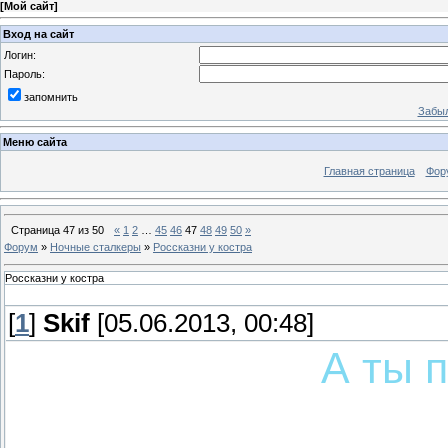
[
Мой сайт
]
Вход на сайт
Логин:
Пароль:
запомнить
Забыл
Меню сайта
Главная страница
Фор
Страница
47
из
50
«
1
2
…
45
46
47
48
49
50
»
Форум
»
Ночные сталкеры
»
Россказни у костра
Россказни у костра
[
1
]
Skif
[05.06.2013, 00:48]
А ты 