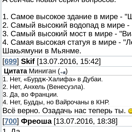
1. Самое высокое здание в мире - "
2. Самый высокий водопад в мире - 
3. Самый высокий мост в мире - "Ви
4. Самая высокая статуя в мире - 
Шакьямуни в Мьянме.
[
699
]
Skif
[13.07.2016, 15:42]
Цитата
Миниган
(
)
1. Нет, «Бурдж-Халифа» в Дубаи.
2. Нет, Анхель (Венесуэла).
3. Да, во Франции.
4. Нет, Будды, но Вайрочаны в КНР.
Всё верно. Озадачь нас теперь ты.
[
700
]
Фреоша
[13.07.2016, 18:38]
1, Да