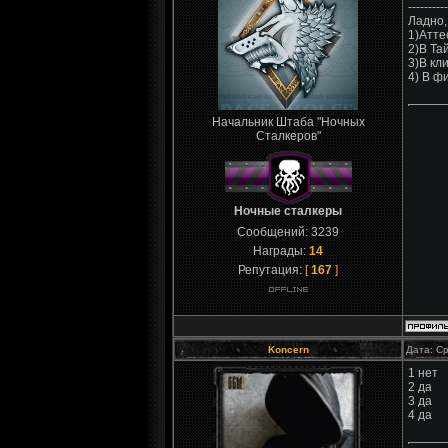
----------
Ладно,
1)Атте
2)В Та
3)В кл
4) В ф
Начальник Штаба "Ночных
Сталкеров"
Ночные сталкеры
Сообщений:
3239
Награды:
14
Репутация:
[
167
]
Koncern
Дата: Ср
1 нет
2 да
3 да
4 да