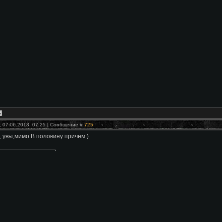
, 07.06.2018, 07:25 | Сообщение #
725
, увы,мимо.В половину причем.)