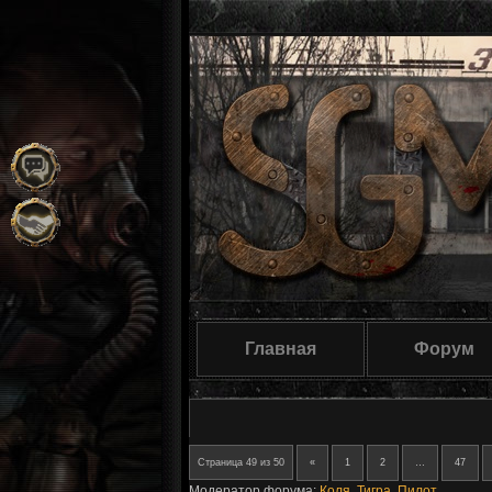
Главная
Форум
Страница
49
из
50
«
1
2
…
47
Модератор форума:
Коля
,
Тигра
,
Пилот