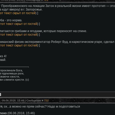
т Преображенского на локации Затон в реальной жизни имеет прототип — э
а едут вверху) в г. Запорожье.
от текст скрыт от гостей
) ]
уба - это норма.
тот текст скрыт от гостей
) ]
 питаются грибами и ягодами, которые переносят на спине.
тот текст скрыт от гостей
) ]
риканский физик-экспериментатор Роберт Вуд, в наркотическом угаре, сдела
тот текст скрыт от гостей
) ]
 из 4!
вай.
о проклинали Бога,
і підпилявши роги,
ховаючи хвости,
ви слинити хрести. (с)
, 06.06.2018, 15:46 | Сообщение #
722
rn
, ох...а можно не прям сейчас? Надо ж подготовиться
лено
(06.06.2018, 15:46)