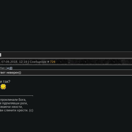
, 07.06.2018, 12:19 | Сообщение #
726
Han
(
)
твет неверен))
и так?
а
о проклинали Бога,
і підпилявши роги,
ховаючи хвости,
ви слинити хрести. (с)