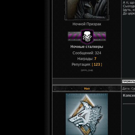
А ті, щ
Сьогодн
Ідуть, 
До церк
Ночной Призрак
Ночные сталкеры
Сообщений:
324
Награды:
7
Репутация:
[
123
]
Han
Дата: Ср
Konce