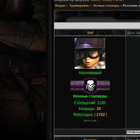
Форум
»
Группировки
»
Ночные сталкеры
»
Россказни у
Skif
Дата: Ср
Неуловимый
Ночные сталкеры
Сообщений:
2185
Награды:
20
Репутация:
[
1702
]
Koncern
Дата: Вт