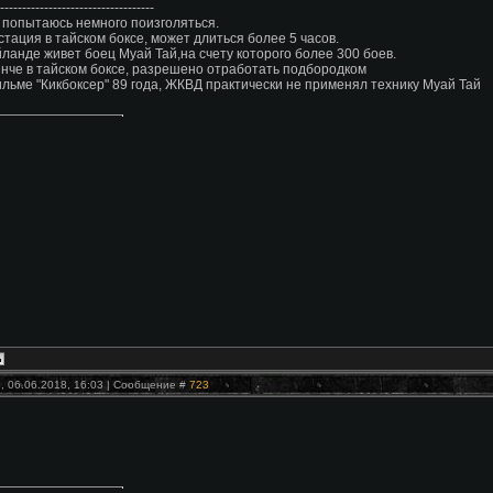
-----------------------------------
 попытаюсь немного поизголяться.
стация в тайском боксе, может длиться более 5 часов.
йланде живет боец Муай Тай,на счету которого более 300 боев.
инче в тайском боксе, разрешено отработать подбородком
ильме "Кикбоксер" 89 года, ЖКВД практически не применял технику Муай Тай
, 06.06.2018, 16:03 | Сообщение #
723