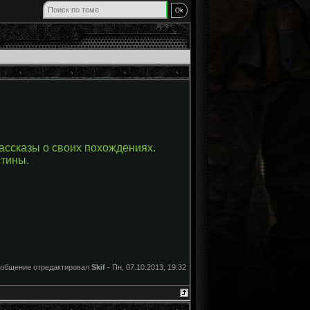
рассказы о своих похождениях.
стины.
общение отредактировал
Skif
-
Пн, 07.10.2013, 19:32