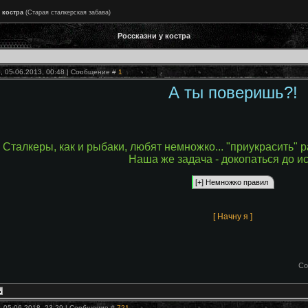
 костра
(Старая сталкерская забава)
Россказни у костра
, 05.06.2013, 00:48 | Сообщение #
1
А ты поверишь?!
Сталкеры, как и рыбаки, любят немножко... "приукрасить" 
Наша же задача - докопаться до и
[ Начну я ]
Со
, 05.06.2018, 23:29 | Сообщение #
721