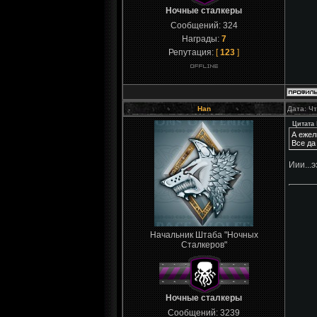
Ночные сталкеры
Сообщений:
324
Награды:
7
Репутация:
[
123
]
Han
Дата: Чт
Цитата
А ежел
Все да
Иии...
Начальник Штаба "Ночных
Сталкеров"
Ночные сталкеры
Сообщений:
3239