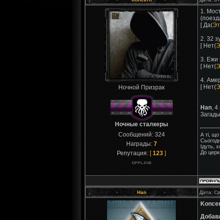
1. Мос
(поезд
[ Да(
Эт
2. 32 з
[ Нет(
Э
3. Ежи
[ Нет(
Э
4. Аме
[ Нет(
Э
Ночной Призрак
Han
, 4
Загады
Ночные сталкеры
Сообщений:
324
А ті, щ
Сьогодн
Награды:
7
Ідуть, 
До церк
Репутация:
[
123
]
Han
Дата: Ср
Konce
Добав