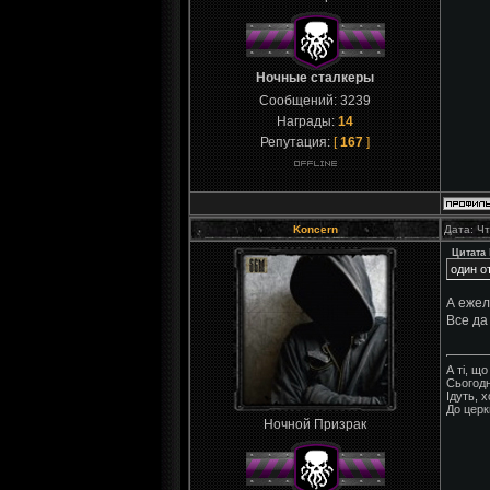
Ночные сталкеры
Сообщений:
3239
Награды:
14
Репутация:
[
167
]
Koncern
Дата: Чт
Цитата
один о
А ежел
Все д
А ті, щ
Сьогодн
Ідуть, 
До церк
Ночной Призрак