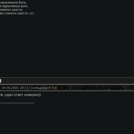
о проклинали Бога,
і підпилявши роги,
ховаючи хвости,
ви слинити хрести. (с)
, 06.06.2018, 18:17 | Сообщение #
724
rn
, один ответ неверен))