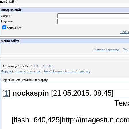
[
Мой сайт
]
Вход на сайт
Логин:
Пароль:
запомнить
Забыл
Меню сайта
Главная страница
Фор
Страница
1
из
19
1
2
3
…
18
19
»
Форум
»
Ночные сталкеры
»
Бар "Ночной Охотник" в рифму
Бар "Ночной Охотник" в рифму
[
1
]
nockaspin
[21.05.2015, 08:45]
Тем
[flash=640,425]http://imagestun.co