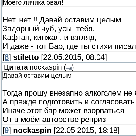
Моего личика овал!
Нет, нет!!! Давай оставим целым
Задорный чуб, усы, тебя,
Кафтан, кинжал, и взгляд,
И даже - тот Бар, где ты стихи писал
[
8
]
stiletto
[22.05.2015, 08:04]
Цитата
nockaspin
(
)
Давай оставим целым
Тогда прошу внезапно алкоголем не 
А прежде подготовить и согласовать
Иначе этот бар может взорваться
От в моём авторстве реприз!
[
9
]
nockaspin
[22.05.2015, 18:18]