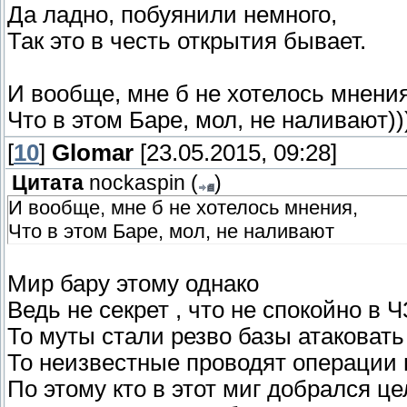
Да ладно, побуянили немного,
Так это в честь открытия бывает.
И вообще, мне б не хотелось мнения
Что в этом Баре, мол, не наливают)))
[
10
]
Glomar
[23.05.2015, 09:28]
Цитата
nockaspin
(
)
И вообще, мне б не хотелось мнения,
Что в этом Баре, мол, не наливают
Мир бару этому однако
Ведь не секрет , что не спокойно в 
То муты стали резво базы атаковать
То неизвестные проводят операции 
По этому кто в этот миг добрался ц