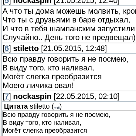
[
5
]
nockaspin
[21.05.2015, 12:40]
А что ты дома можешь молвить, кр
Что ты с друзьями в баре отдыхал,
И что в тебя шампанским запустили
Случайно.. День того не предвещал))
[
6
]
stiletto
[21.05.2015, 12:48]
Всю правду говорить я не посмею,
В виду того, кто наливал,
Могёт слегка преобразится
Моего личика овал!
[
7
]
nockaspin
[22.05.2015, 02:10]
Цитата
stiletto
(
)
Всю правду говорить я не посмею,
В виду того, кто наливал,
Могёт слегка преобразится