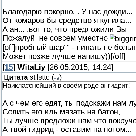
Благодарю покорно... У нас дожди...
От комаров бы средство я купила...
А ан... .вот то, что предложили Вы,
Пожалуй, не совсем уместно
[off]пробный шар"" - пинать не боль
Может позже лучше напишу))[/off]
[
15
]
WitaLiy
[26.05.2015, 14:24]
Цитата
stiletto
(
)
Наикласснейший в своём роде ангидрит!
А с чем его едят, ты подскажи нам л
Солить его иль мазать на батон,
Ты лучше предложи нам что покруче
А твой гидрид - оставим на потом...