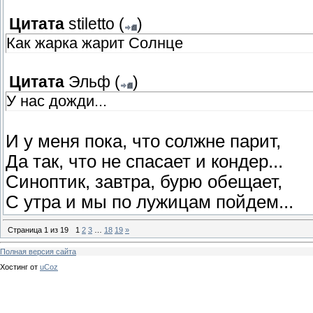
Цитата
stiletto
(
)
Как жарка жарит Солнце
Цитата
Эльф
(
)
У нас дожди...
И у меня пока, что солжне парит,
Да так, что не спасает и кондер...
Синоптик, завтра, бурю обещает,
С утра и мы по лужицам пойдем...
Страница
1
из
19
1
2
3
…
18
19
»
Полная версия сайта
Хостинг от
uCoz