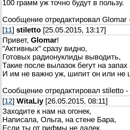
100 грамм уж точно будут в пользу.
Сообщение отредактировал
Glomar
[
11
]
stiletto
[25.05.2015, 13:17]
Привет,
Glomar
!
"Активных" сразу видно,
Готовых радионуклиды выводить,
Такие после вылазок бегут на запах 
И им не важно уж, шипит он или не 
Сообщение отредактировал
stiletto
[
12
]
WitaLiy
[26.05.2015, 08:11]
Заходите к нам на огонек,
Написала, Ольга, на стене Бара,
Если ты от рифмы не далек,