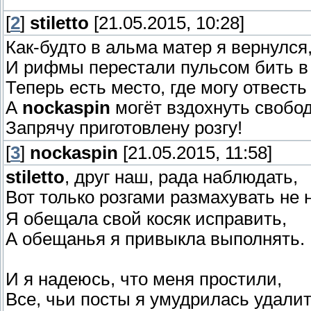
[
2
]
stiletto
[21.05.2015, 10:28]
Как-будто в альма матер я вернулся
И рифмы перестали пульсом бить в 
Теперь есть место, где могу отвесть
А
nockaspin
могёт вздохнуть свобод
Запрячу приготовлену розгу!
[
3
]
nockaspin
[21.05.2015, 11:58]
stiletto
, друг наш, рада наблюдать,
Вот только розгами размахувать не 
Я обещала свой косяк исправить,
А обещанья я привыкла выполнять.
И я надеюсь, что меня простили,
Все, чьи посты я умудрилась удалит